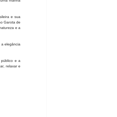
a uma manhã 
leira e sua 
o Garota de 
atureza e a 
a elegância 
público e a 
r, relaxar e 