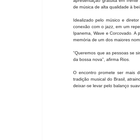
apresentação gratuita em frente
de música de alta qualidade à be
Idealizado pelo músico e diretor
conexão com o jazz, em um reper
Ipanema, Wave e Corcovado. A pro
memória de um dos maiores nome
“Queremos que as pessoas se sint
da bossa nova”, afirma Rios.
O encontro promete ser mais do
tradição musical do Brasil, atra
deixar-se levar pelo balanço sua