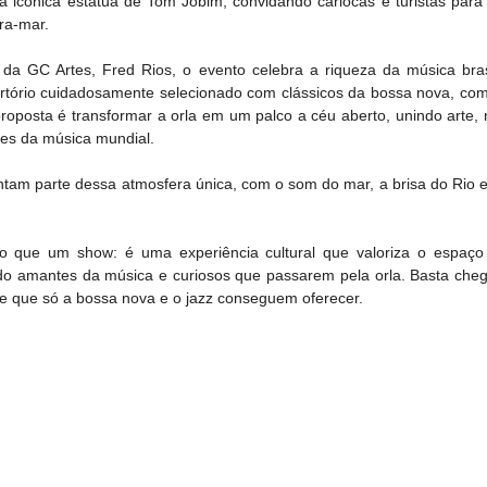
 à icônica estátua de Tom Jobim, convidando cariocas e turistas par
ira-mar.
 da GC Artes, Fred Rios, o evento celebra a riqueza da música brasi
tório cuidadosamente selecionado com clássicos da bossa nova, com
posta é transformar a orla em um palco a céu aberto, unindo arte, n
s da música mundial.
am parte dessa atmosfera única, com o som do mar, a brisa do Rio e 
 que um show: é uma experiência cultural que valoriza o espaço 
indo amantes da música e curiosos que passarem pela orla. Basta chega
ve que só a bossa nova e o jazz conseguem oferecer.