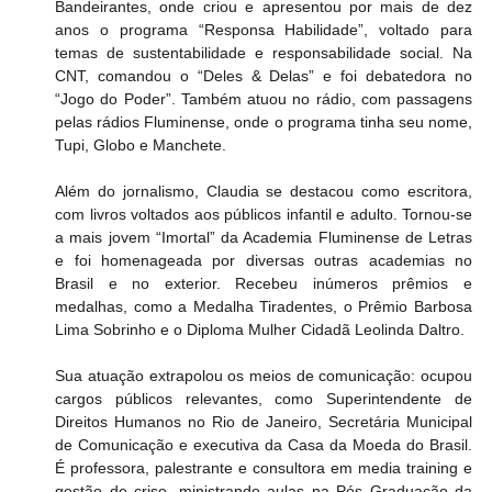
Bandeirantes, onde criou e apresentou por mais de dez 
anos o programa “Responsa Habilidade”, voltado para 
temas de sustentabilidade e responsabilidade social. Na 
CNT, comandou o “Deles & Delas” e foi debatedora no 
“Jogo do Poder”. Também atuou no rádio, com passagens 
pelas rádios Fluminense, onde o programa tinha seu nome, 
Tupi, Globo e Manchete.
Além do jornalismo, Claudia se destacou como escritora, 
com livros voltados aos públicos infantil e adulto. Tornou-se 
a mais jovem “Imortal” da Academia Fluminense de Letras 
e foi homenageada por diversas outras academias no 
Brasil e no exterior. Recebeu inúmeros prêmios e 
medalhas, como a Medalha Tiradentes, o Prêmio Barbosa 
Lima Sobrinho e o Diploma Mulher Cidadã Leolinda Daltro.
Sua atuação extrapolou os meios de comunicação: ocupou 
cargos públicos relevantes, como Superintendente de 
Direitos Humanos no Rio de Janeiro, Secretária Municipal 
de Comunicação e executiva da Casa da Moeda do Brasil. 
É professora, palestrante e consultora em media training e 
gestão de crise, ministrando aulas na Pós Graduação da 