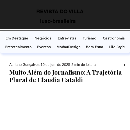
REVISTA DO VILLA
luso-brasileira
Em Destaque
Negócios
Entrevistas
Turismo
Gastronomia
Entretenimento
Eventos
Moda&Design
Bem-Estar
Life Style
Adriano Gonçalves
10 de jun. de 2025
2 min de leitura
Muito Além do Jornalismo: A Trajetória
Plural de Claudia Cataldi