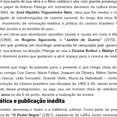
m boa parte de sua obra e o filme celebra o ator com grande presença
1960), de 
José Hipólito Trigueirinho Neto
, obra que lhe rendeu o no
 ligado às transformações do cinema nacional. Ao longo dos anos 6
 movimento de renovação estética e política do cinema brasileiro 
des sociais e às tensões do país.
r em obras que abordavam questões sociais e raciais em meio à ditadu
(1969), de 
Rogério Sganzerla
, e 
“
Jardim de Guerra”
 (1970)
 em que proferia um monólogo antirracista foi censurada pelo gover
, sua estreia na direção, Pitanga se une a 
Zózimo Bulbul
 e 
Waldyr 
 diretores pretos que ajudaram a abrir espaço para o cinema de reali
mente que trago do passado para o presente e que chega cheia de r
go comigo Luiz Gama, Maria Felipa, Joaquim de Oliveira, Milton Santos
 Garcia, Lélia Gonzalez, Grande Otelo, Maria da Natividade – minh
volução do cinema brasileiro nas décadas de 1950 e 60, dando prot
tado desse protagonismo, ou seja, sou um homem cheio de referência
 anos
 no dia 6 de junho, durante a realização da mostra.
ática e publicação inédita
também atravessa o teatro e a militância cultural. Como parte da pro
ica de
 “
O Poder Negro”
 (1967), espetáculo de LeRoi Jones censurad