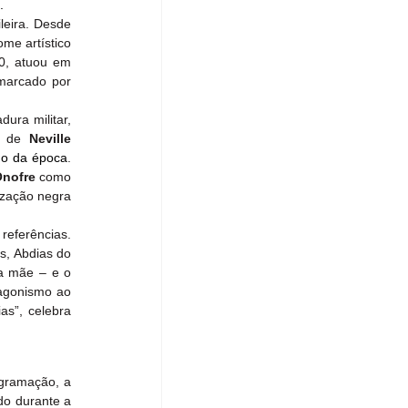
.
A mostra propõe um mergulho no papel de Antonio Pitanga em momentos decisivos da cultura brasileira. Desde 
me artístico 
0, atuou em 
marcado por 
ra militar, 
, de
 Neville 
no da época
. 
Onofre
 como 
zação negra 
eferências. 
, Abdias do 
a mãe – e o 
agonismo ao 
s”, celebra 
gramação, a 
o durante a 