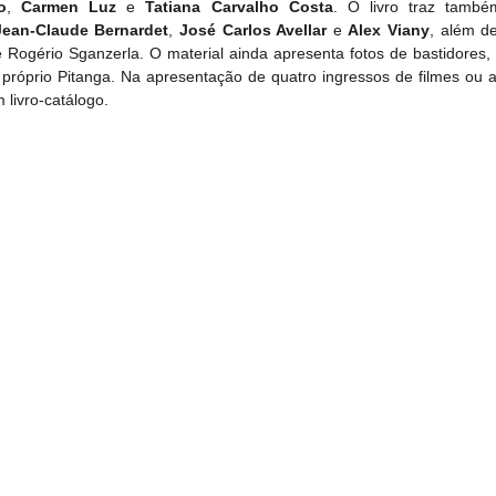
o
, 
Carmen Luz
 e 
Tatiana Carvalho Costa
. O livro traz també
Jean-Claude Bernardet
, 
José Carlos Avellar
 e 
Alex Viany
, além de
Rogério Sganzerla. O material ainda apresenta fotos de bastidores,
o próprio Pitanga. Na apresentação de quatro ingressos de filmes ou a
 livro-catálogo.