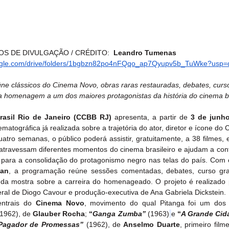
S DE DIVULGAÇÃO / CRÉDITO:  
Leandro Tumenas
google.com/drive/folders/1bgbzn82po4nFQqo_ap7Qyupv5b_TuWke?usp=d
ne clássicos do Cinema Novo, obras raras restauradas, debates, curso
a homenagem a um dos maiores protagonistas da história do cinema br
rasil Rio de Janeiro (CCBB RJ)
 apresenta, a partir de 
3 de junh
atro semanas, o público poderá assistir, gratuitamente, a 38 filmes, e
travessam diferentes momentos do cinema brasileiro e ajudam a contar
man
, a programação reúne sessões comentadas, debates, curso gratui
 da mostra sobre a carreira do homenageado. O projeto é realizado 
ral de Diogo Cavour e produção-executiva de Ana Gabriela Dickstein.
entrais do 
Cinema Novo
, movimento do qual Pitanga foi um dos 
(1962), de 
Glauber Rocha
; 
“
Ganga Zumba”
 (1963)
e 
“
A Grande Cid
Pagador de Promessas”
(1962), de
 Anselmo Duarte
, primeiro filme