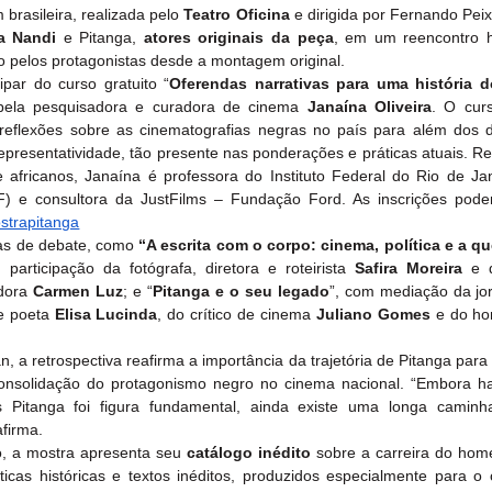
brasileira, realizada pelo 
Teatro Oficina
 e dirigida por Fernando Peixo
la Nandi
 e Pitanga, 
atores originais da peça
, em um reencontro hi
to pelos protagonistas desde a montagem original.
par do curso gratuito “
Oferendas narrativas para uma história d
 pela pesquisadora e curadora de cinema 
Janaína Oliveira
. O curs
 reflexões sobre as cinematografias negras no país para além dos 
presentatividade, tão presente nas ponderações e práticas atuais. Ref
africanos, Janaína é professora do Instituto Federal do Rio de Jane
 e consultora da JustFilms – Fundação Ford. As inscrições podem
mostrapitanga
s de debate, como 
“A escrita com o corpo: cinema, política e a que
 participação da fotógrafa, diretora e roteirista 
Safira Moreira 
e 
dora 
Carmen Luz
; e “
Pitanga e o seu legado
”, com mediação da jor
e poeta 
Elisa Lucinda
, do crítico de cinema 
Juliano Gomes
 e do h
a retrospectiva reafirma a importância da trajetória de Pitanga para a
consolidação do protagonismo negro no cinema nacional. “Embora haja
s Pitanga foi figura fundamental, ainda existe uma longa caminh
afirma.
 a mostra apresenta seu 
catálogo inédito
 sobre a carreira do hom
íticas históricas e textos inéditos, produzidos especialmente para o 