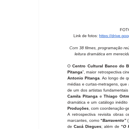
FOTO
Link de fotos: 
https://drive.
Com
 38 filmes, programação reú
leitura dramática em merecid
O 
Centro Cultural Banco do B
Pitanga
Antonio Pitanga
. Ao longo de qu
médias e curtas-metragens, que a
Camila Pitanga
 e 
Thiago Ort
dramática e um catálogo inédito
Produções
, com coordenação-ge
A retrospectiva revisita obras c
marcantes, como 
“
Barravento”
de 
Cacá Diegues
; além de
 “
O 