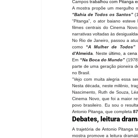
Campos 
trabalhou com Pitanga e
“Bahia de Todos os Santos”
 (
“Pitanga”, o ator baiano esteve
filmes centrais do Cinema Novo,
narrativas voltadas às desigualda
No Rio de Janeiro, passou a atua
como 
“
A Mulher de Todos”
 
d'Almeida
.
Neste 
último, a cena
Em 
“
Na Boca do Mundo”
(1978)
parte de uma geração pioneira de
no Brasil.
“Vejo com muita alegria essa se
Nesta década, neste milênio, tra
Nascimento, Ruth de Souza, Léa
Cinema Novo, que foi a maior re
povo brasileiro. Eu sou o resul
Antonio Pitanga, que completa 
87
Debates, leitura dram
A trajetória de Antonio Pitanga 
mostra promove a leitura dramát