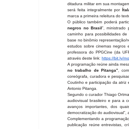
ditadura militar em sua montagem 
será feita integralmente por 
Íta
marca a primeira releitura do tex
O público também poderá partici
negros no Brasil
”, ministrado
caminho para possibilidades de
base no binômio representação/re
estudos sobre cinemas negros e 
professora do PPGCine (da UFF)
através deste link: 
https://bit.ly/
A programação reúne ainda mesa
no trabalho de Pitanga”
, com
coreógrafa, curadora e pesquisa
Coutinho e participação da atriz 
Antonio Pitanga.
Segundo o curador Thiago Ortman, 
audiovisual brasileiro e para a 
avanços importantes, dos quai
democratização do audiovisual”, 
Complementando a programação,
publicação reúne entrevistas, cr