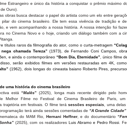
me Estrangeiro e único da história a conquistar o prêmio máximo do 
de Ouro).
as obras busca destacar o papel do artista como um elo entre geraçõe
ilar do cinema brasileiro. Ele tem essa vivência de tradição e d
ão, e vem acompanhando a nossa história. A nossa intenção foi fazer
ura no Cinema Novo e o hoje, criando um diálogo também com a cin
itanga.
 títulos raros da filmografia do ator, como o curta-metragem 
“Cola
 nega chamada Tereza”
 (1973), de Fernando Coni Campos, obra
Ben, e ainda o contemporâneo 
“Bom Dia, Eternidade”
, único filme d
disso, serão exibidos filmes em versões restauradas em 4K, como
alto”
 (1962), dois longas do cineasta baiano Roberto Pires, precurso
 de uma história do cinema brasileiro
ctiva está 
“
Malês
” 
(2025), longa mais recente dirigido pelo ho
e Melhor Filme no Festival de Cinema Brasileiro de Paris, um 
trajetória em festivais. O filme terá 
sessões especiais
, uma delas
A programação terá ainda sessões comentadas de
“A Grande Cidade”
Cinemateca do MAM Rio, 
Hernani Heffner
, e do documentário 
“
Fer
Sonha” 
(2025), com os realizadores 
Luis Abramo e Pedro Rossi.
 Fe