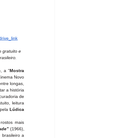
rive_link
 gratuito e 
asileiro.
o
, a “
Mostra 
”, maior retrospectiva cinematográfica já realizada sobre a trajetória do ator, diretor e ícone do Cinema Novo 
ntre longas, 
 a história 
de um dos artistas fundamentais para a consolidação do protagonismo negro nas telas do país. Com curadoria de 
to, leitura 
pela
 Lúdica 
rostos mais 
ade”
 (1966), 
 brasileiro a 