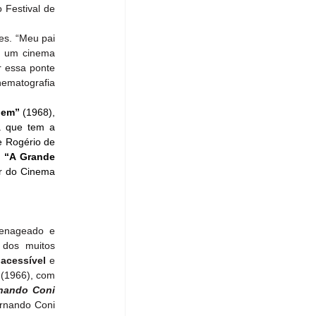
Festival de 
s. “Meu pai 
e um cinema 
 essa ponte 
ematografia 
gem”
 (1968), 
 que tem a 
e Rogério de 
 
“A Grande 
r do Cinema 
menageado e 
dos muitos 
 
acessível 
e 
 (1966), com 
nando Coni 
rnando Coni 