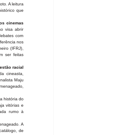
to. A leitura 
stórico que 
os cinemas 
o visa abrir 
debates com 
erência nos 
iro (IFRJ), 
 ser feitas 
stão racial 
da cineasta, 
nalista Maju 
omenageado, 
 história do 
 vitórias e 
ada rumo à 
enageado. A 
catálogo, de 