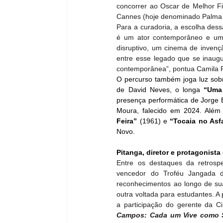
concorrer ao Oscar de Melhor Fil
Cannes (hoje denominado Palma 
Para a curadoria, a escolha dess
é um ator contemporâneo e um p
disruptivo, um cinema de invenç
entre esse legado que se inaug
contemporânea”, pontua Camila P
O percurso também joga luz sobre
de David Neves, o longa 
“Uma
presença performática de Jorge 
Moura, falecido em 2024. Além 
Feira”
 (1961) e 
“Tocaia no Asf
Novo.
Pitanga, diretor e protagonista
Entre os destaques da retrospe
vencedor do Troféu Jangada d
reconhecimentos ao longo de sua 
outra voltada para estudantes. 
a participação do gerente da 
Campos: Cada um Vive como 