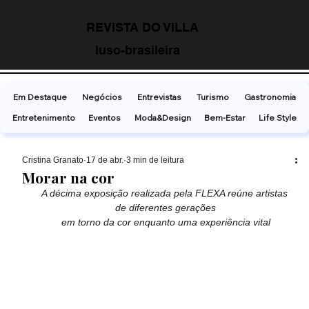
REVISTA DO VILLA
luso-brasileira
Em Destaque
Negócios
Entrevistas
Turismo
Gastronomia
Entretenimento
Eventos
Moda&Design
Bem-Estar
Life Style
Cristina Granato
17 de abr.
3 min de leitura
Morar na cor
A décima exposição realizada pela FLEXA reúne artistas 
de diferentes gerações
em torno da cor enquanto uma experiência vital