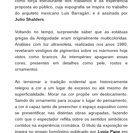
como força estruturante dos trabalhos e da experiência 
proposta ao público, cuja expografia se inspira no trabalho 
do arquiteto mexicano Luis Barragán, e é assinada por 
Julio Shalders
.
Voltando no tempo, surpreende saber que as estátuas 
gregas da Antiguidade eram originalmente multicoloridas. 
Análises com luz ultravioleta, realizadas nos anos 1980, 
revelaram vestígios de pigmentos sobre os mármores hoje 
vistos como brancos. As intempéries apagaram essas 
cores, presentes em detalhes como pele, rostos e 
ornamentos.
Ao tensionar a tradição ocidental que historicamente 
relegou a cor a um lugar de excesso ou até mesmo de 
superficialidade, 
Morar na cor 
propõe um deslocamento. 
Saindo do ornamento para ocupar o lugar do pensamento, 
a cor é capaz tanto de preencher o espaço expositivo como 
se presentificar nas distintas obras agrupadas, fazendo 
com que o espectador reflita sobre os sentidos simbólicos 
contidos na experiência cromática. O título da exposição se 
inspira no ensaio homônimo publicado por 
Lygia Pape
 em 