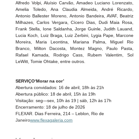
Alfredo Volpi, Aluísio Carvão, Amadeo Luciano Lorenzato, 
Amelia Toledo, Ana Claudia Almeida, André Ricardo, 
Antonio Ballester Moreno, Antonio Bandeira, AVAF, Beatriz 
Milhazes, Carlos Vergara, Cícero Dias, Dudi Maia Rosa, 
Frank Stella, Ione Saldanha, Jorge Guinle, Judith Lauand, 
Lucia Koch, Luiz Braga, Luiz Zerbini, Lygia Pape, Marcone 
Moreira, Maria Leontina, Mariana Palma, Miguel Rio 
Branco, Milton Dacosta, Montez Magno, Paulo Pasta, 
Rafael Kamada, Rodrigo Cass, Rubem Valentim, Sol 
LeWitt, Tomie Ohtake, entre outros.
SERVIÇO‘Morar na cor’
Abertura convidados: 16 de abril, 18h às 21h
Abertura público: 18 de abril, 15h às 19h
Visitação: seg—sex, 10h às 19 | sáb, 12h às 17h
Encerramento: 18 de julho de 2026
FLEXAR. Dias Ferreira, 214 – Leblon, Rio de 
Janeiro
www.flexagaleria.com