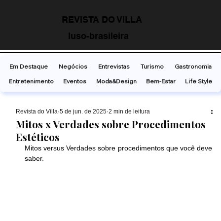
REVISTA DO VILLA
luso-brasileira
Em Destaque
Negócios
Entrevistas
Turismo
Gastronomia
Entretenimento
Eventos
Moda&Design
Bem-Estar
Life Style
Revista do Villa
5 de jun. de 2025
2 min de leitura
Mitos x Verdades sobre Procedimentos
Estéticos
Mitos versus Verdades sobre procedimentos que você deve 
saber.