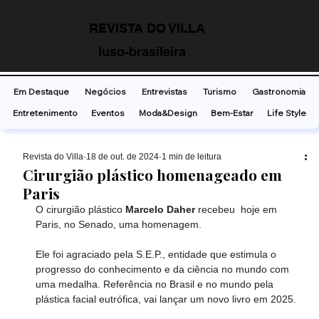
REVISTA DO VILLA
luso-brasileira
Em Destaque
Negócios
Entrevistas
Turismo
Gastronomia
Entretenimento
Eventos
Moda&Design
Bem-Estar
Life Style
Revista do Villa
18 de out. de 2024
1 min de leitura
Cirurgião plástico homenageado em
Paris
O cirurgião plástico 
Marcelo Daher
 recebeu  hoje em 
Paris, no Senado, uma homenagem. 
Ele foi agraciado pela S.E.P., entidade que estimula o 
progresso do conhecimento e da ciência no mundo com 
uma medalha. Referência no Brasil e no mundo pela 
plástica facial eutrófica, vai lançar um novo livro em 2025.