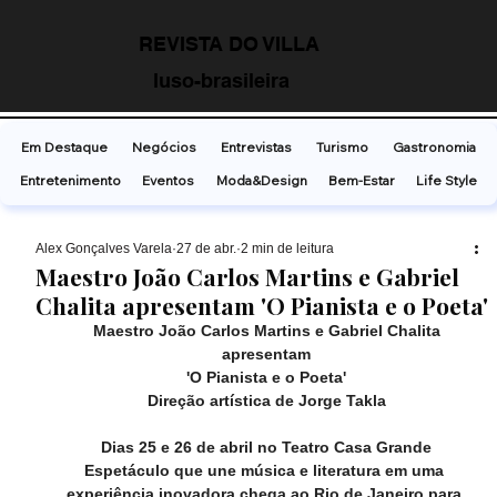
REVISTA DO VILLA
luso-brasileira
Em Destaque
Negócios
Entrevistas
Turismo
Gastronomia
Entretenimento
Eventos
Moda&Design
Bem-Estar
Life Style
Alex Gonçalves Varela
27 de abr.
2 min de leitura
Maestro João Carlos Martins e Gabriel
Chalita apresentam 'O Pianista e o Poeta'
Maestro João Carlos Martins e Gabriel Chalita
apresentam
'O Pianista e o Poeta'
Direção artística de Jorge Takla
Dias 25 e 26 de abril no Teatro Casa Grande
Espetáculo que une música e literatura em uma 
experiência inovadora chega ao Rio de Janeiro para 