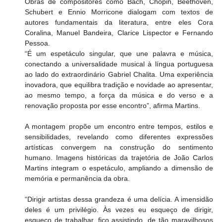
Obras de compositores como Bach, Chopin, Beethoven, 
Schubert e Ennio Morricone dialogam com textos de 
autores fundamentais da literatura, entre eles Cora 
Coralina, Manuel Bandeira, Clarice Lispector e Fernando 
Pessoa.
“É um espetáculo singular, que une palavra e música, 
conectando a universalidade musical à língua portuguesa 
ao lado do extraordinário Gabriel Chalita. Uma experiência 
inovadora, que equilibra tradição e novidade ao apresentar, 
ao mesmo tempo, a força da música e do verso e a 
renovação proposta por esse encontro”, afirma Martins.
A montagem propõe um encontro entre tempos, estilos e 
sensibilidades, revelando como diferentes expressões 
artísticas convergem na construção do sentimento 
humano. Imagens históricas da trajetória de João Carlos 
Martins integram o espetáculo, ampliando a dimensão de 
memória e permanência da obra.
“Dirigir artistas dessa grandeza é uma delícia. A imensidão 
deles é um privilégio. Às vezes eu esqueço de dirigir, 
esqueço de trabalhar, fico assistindo, de tão maravilhosos 