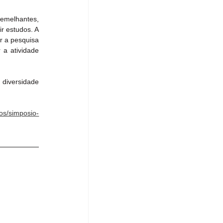
semelhantes, 
r estudos. A 
 a pesquisa 
a atividade 
diversidade 
os/simposio-