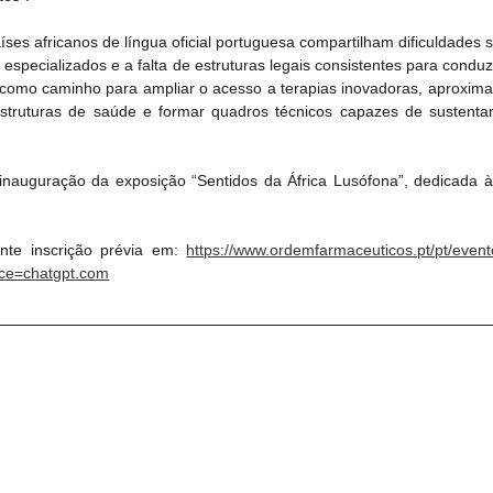
ses africanos de língua oficial portuguesa compartilham dificuldades 
especializados e a falta de estruturas legais consistentes para conduzi
 como caminho para ampliar o acesso a terapias inovadoras, aproximar
raestruturas de saúde e formar quadros técnicos capazes de sustentar 
nauguração da exposição “Sentidos da África Lusófona”, dedicada à 
ante inscrição prévia em: 
https://www.ordemfarmaceuticos.pt/pt/event
rce=chatgpt.com