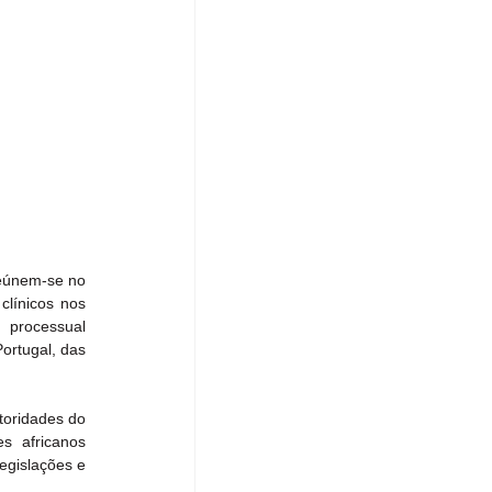
eúnem-se no 
línicos nos 
 processual 
rtugal, das 
oridades do 
s africanos 
egislações e 