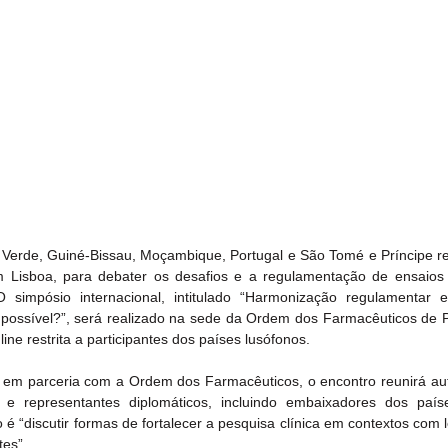
Verde, Guiné-Bissau, Moçambique, Portugal e São Tomé e Príncipe r
 Lisboa, para debater os desafios e a regulamentação de ensaios c
 simpósio internacional, intitulado “Harmonização regulamentar e
é possível?”, será realizado na sede da Ordem dos Farmacêuticos de Po
ne restrita a participantes dos países lusófonos.
 em parceria com a Ordem dos Farmacêuticos, o encontro reunirá aut
e representantes diplomáticos, incluindo embaixadores dos paíse
 é “discutir formas de fortalecer a pesquisa clínica em contextos com l
tes”.