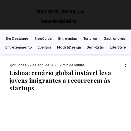
REVISTA DO VILLA
luso-brasileira
Em Destaque
Negócios
Entrevistas
Turismo
Gastronomia
Entretenimento
Eventos
Moda&Design
Bem-Estar
Life Style
Ígor Lopes
27 de ago. de 2025
2 min de leitura
Lisboa: cenário global instável leva
jovens imigrantes a recorrerem às
startups