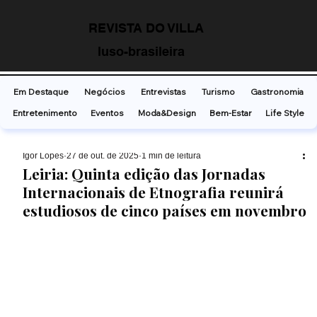
REVISTA DO VILLA
luso-brasileira
Em Destaque
Negócios
Entrevistas
Turismo
Gastronomia
Entretenimento
Eventos
Moda&Design
Bem-Estar
Life Style
Ígor Lopes
27 de out. de 2025
1 min de leitura
Leiria: Quinta edição das Jornadas
Internacionais de Etnografia reunirá
estudiosos de cinco países em novembro