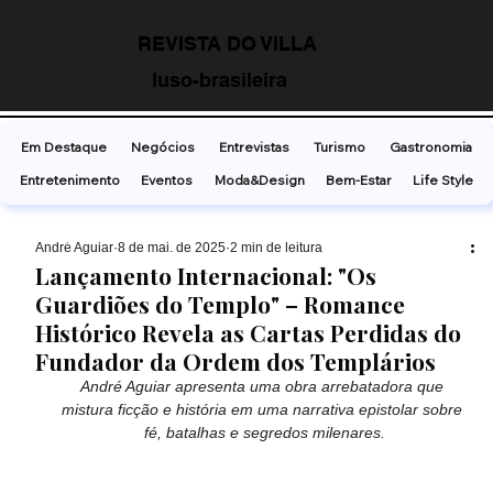
REVISTA DO VILLA
luso-brasileira
Em Destaque
Negócios
Entrevistas
Turismo
Gastronomia
Entretenimento
Eventos
Moda&Design
Bem-Estar
Life Style
André Aguiar
8 de mai. de 2025
2 min de leitura
Lançamento Internacional: "Os
Guardiões do Templo" – Romance
Histórico Revela as Cartas Perdidas do
Fundador da Ordem dos Templários
André Aguiar apresenta uma obra arrebatadora que 
mistura ficção e história em uma narrativa epistolar sobre 
fé, batalhas e segredos milenares.