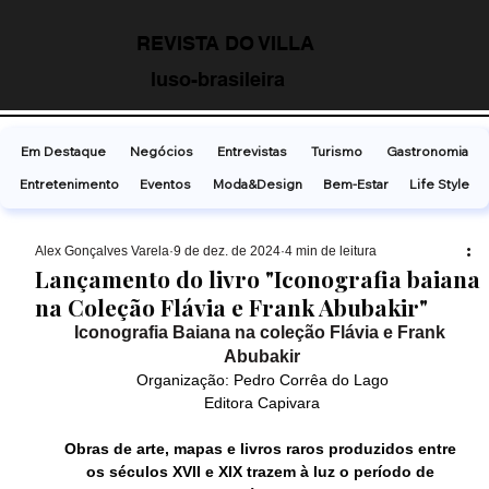
REVISTA DO VILLA
luso-brasileira
Em Destaque
Negócios
Entrevistas
Turismo
Gastronomia
Entretenimento
Eventos
Moda&Design
Bem-Estar
Life Style
Alex Gonçalves Varela
9 de dez. de 2024
4 min de leitura
Lançamento do livro "Iconografia baiana
na Coleção Flávia e Frank Abubakir"
Iconografia Baiana na coleção Flávia e Frank 
Abubakir
Organização: Pedro Corrêa do Lago
Editora Capivara
Obras de arte, mapas e livros raros produzidos entre 
os séculos XVII e XIX trazem à luz o período de 