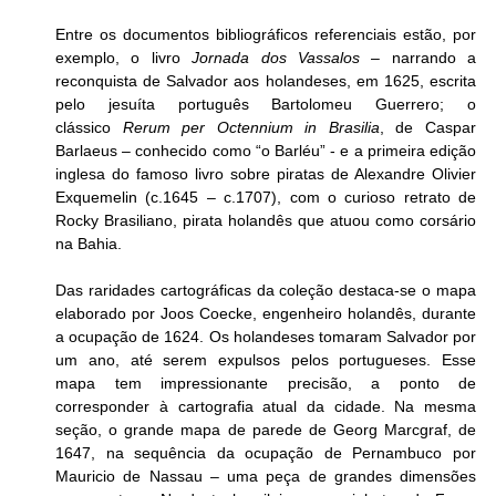
Entre os documentos bibliográficos referenciais estão, por 
exemplo, o livro 
Jornada dos Vassalos
 – narrando a 
reconquista de Salvador aos holandeses, em 1625, escrita 
pelo jesuíta português Bartolomeu Guerrero; o 
clássico 
Rerum per Octennium in Brasilia
, de Caspar 
Barlaeus – conhecido como “o Barléu” - e a primeira edição 
inglesa do famoso livro sobre piratas de Alexandre Olivier 
Exquemelin (c.1645 – c.1707), com o curioso retrato de 
Rocky Brasiliano, pirata holandês que atuou como corsário 
na Bahia.
Das raridades cartográficas da coleção destaca-se o mapa 
elaborado por Joos Coecke, engenheiro holandês, durante 
a ocupação de 1624. Os holandeses tomaram Salvador por 
um ano, até serem expulsos pelos portugueses. Esse 
mapa tem impressionante precisão, a ponto de 
corresponder à cartografia atual da cidade. Na mesma 
seção, o grande mapa de parede de Georg Marcgraf, de 
1647, na sequência da ocupação de Pernambuco por 
Mauricio de Nassau – uma peça de grandes dimensões 