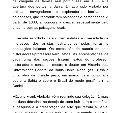
da chegada da família real portuguesa em 1808 e a 
abertura dos portos, a Bahia já havia sido visitada por 
artistas, navegadores e exploradores basicamente 
holandeses, que reproduziram paisagens e personagens. A 
partir de 1808, a iconografia cresce, especialmente pelo 
encanto com as paisagens locais.
O recorte escolhido para o livro enfatiza a diversidade de 
interesses dos artistas estrangeiros pelas terras e 
populações baianas. Os textos são de autoria de sete 
historiadores/professores/arquitetos. As apresentações de 
cada uma das seções trazem textos do professor, 
historiador e consultor, mestre e doutor em História pela 
Universidade Federal da Bahia Daniel Rebouças. “Essa é 
uma obra de grande peso, um marco para iconografia 
sobre a Bahia e sobre o Brasil de modo geral”, afirma 
Daniel.
Flávia e Frank Abubakir vêm reunindo sua coleção há mais 
de duas décadas, no desejo de contribuir para a memória, 
a pesquisa e a preservação da arte que retrata a Bahia, 
democratizando e ampliando o conhecimento sobre o 