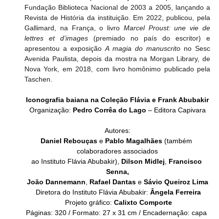
Fundação Biblioteca Nacional de 2003 a 2005, lançando a 
Revista de História da instituição. Em 2022, publicou, pela 
Gallimard, na França, o livro 
Marcel Proust: une vie de 
lettres et d’images 
(premiado no país do escritor) e 
apresentou a exposição 
A magia do manuscrito
 no Sesc 
Avenida Paulista, depois da mostra na Morgan Library, de 
Nova York, em 2018, com livro homônimo publicado pela 
Taschen.
Iconografia baiana na Coleção Flávia e Frank Abubakir
Organização: 
Pedro Corrêa do Lago
 – Editora Capivara
Autores:
Daniel Rebouças
 e 
Pablo Magalhães
 (também 
colaboradores associados
ao Instituto Flávia Abubakir), 
Dilson Midlej
, 
Francisco 
Senna,
João Dannemann
, 
Rafael Dantas
 e 
Sávio Queiroz Lima
Diretora do Instituto Flávia Abubakir: 
Ângela Ferreira
Projeto gráfico: 
Calixto Comporte
Páginas: 320 / Formato: 27 x 31 cm / Encadernação: capa 