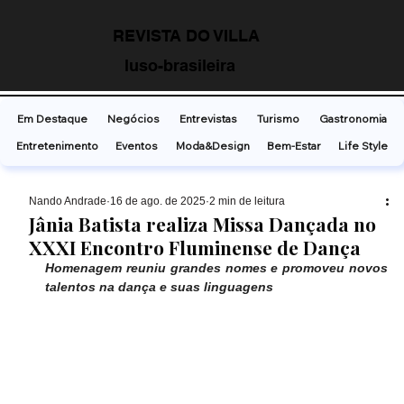
REVISTA DO VILLA
luso-brasileira
Em Destaque
Negócios
Entrevistas
Turismo
Gastronomia
Entretenimento
Eventos
Moda&Design
Bem-Estar
Life Style
Nando Andrade
16 de ago. de 2025
2 min de leitura
Jânia Batista realiza Missa Dançada no
XXXI Encontro Fluminense de Dança
Homenagem reuniu grandes nomes e promoveu novos 
talentos na dança e suas linguagens 