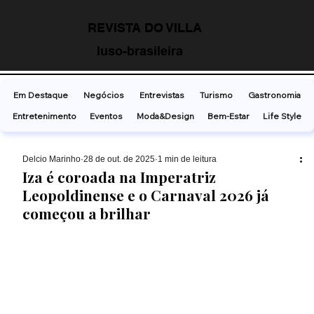
REVISTA DO VILLA
luso-brasileira
Em Destaque
Negócios
Entrevistas
Turismo
Gastronomia
Entretenimento
Eventos
Moda&Design
Bem-Estar
Life Style
Delcio Marinho
28 de out. de 2025
1 min de leitura
Iza é coroada na Imperatriz
Leopoldinense e o Carnaval 2026 já
começou a brilhar