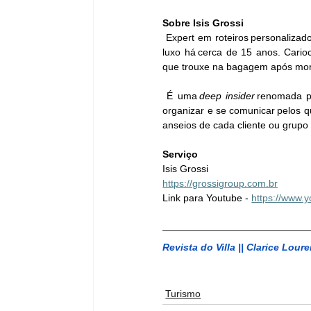
Sobre Isis Grossi
 Expert em roteiros personalizados de viagens, Isis Grossi, CEO à frente da Grossi Group, atua como concierge de 
luxo há cerca de 15 anos. Cario
que trouxe na bagagem após mora
 É uma 
deep insider
 renomada po
organizar e se comunicar pelos 
anseios de cada cliente ou grupo
Serviço
Isis Grossi 
https://grossigroup.com.br
Link para Youtube - 
https://www.
Revista do Villa || 
Clarice Loure
Turismo