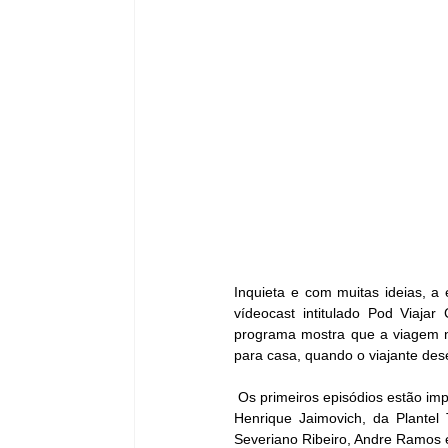
Inquieta e com muitas ideias, a 
vídeocast intitulado Pod Viaja
programa mostra que a viagem n
para casa, quando o viajante des
 Os primeiros episódios estão imperdíveis e contam com participações mais do que especiais de entrevistados como 
Henrique Jaimovich, da Plantel
Severiano Ribeiro, Andre Ramos 