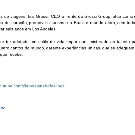
ca de coração, promove o turismo no Brasil e mundo afora, com toda 
r seis anos em Los Angeles. 
r ter adotado um estilo de vida ímpar que, misturado ao talento par
quatro cantos do mundo, garante experiências únicas, que se adequam
 que recebe. 
youtube.com/@riodejaneirofeelings
iro