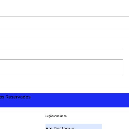
tos Reservados
Seções/Colunas
Em Destaque