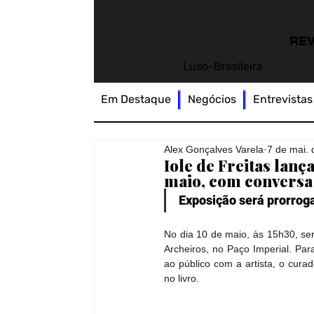
REV
Luso-Brasileira
Em Destaque
Negócios
Entrevistas
Alex Gonçalves Varela
7 de mai.
Iole de Freitas lanç
maio, com conversa
Exposição será prorroga
No dia 10 de maio, às 15h30, será
Archeiros, no Paço Imperial. Par
ao público com a artista, o cura
no livro.