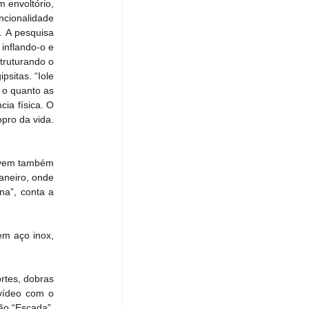
envoltório, 
cionalidade 
 A pesquisa 
inflando-o e 
ruturando o 
itas. “Iole 
 o quanto as 
ia física. O 
pro da vida. 
 vem também 
neiro, onde 
a”, conta a 
m aço inox, 
tes, dobras 
vídeo com o 
ão “Escada”, 