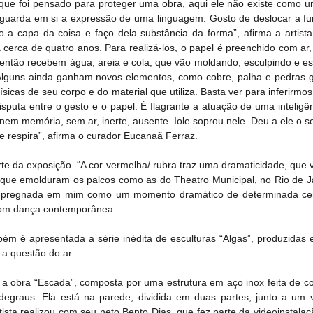
ue foi pensado para proteger uma obra, aqui ele não existe como um 
guarda em si a expressão de uma linguagem. Gosto de deslocar a fun
 a capa da coisa e faço dela substância da forma”, afirma a artista.
cerca de quatro anos. Para realizá-los, o papel é preenchido com ar, 
 então recebem água, areia e cola, que vão moldando, esculpindo e est
lguns ainda ganham novos elementos, como cobre, palha e pedras gips
sicas de seu corpo e do material que utiliza. Basta ver para inferirmos
puta entre o gesto e o papel. É flagrante a atuação de uma inteligênc
 nem memória, sem ar, inerte, ausente. Iole soprou nele. Deu a ele o so
ele respira”, afirma o curador Eucanaã Ferraz.
te da exposição. “A cor vermelha/ rubra traz uma dramaticidade, que
 que emolduram os palcos como as do Theatro Municipal, no Rio de Ja
 impregnada em mim como um momento dramático de determinada cen
 com dança contemporânea.
m é apresentada a série inédita de esculturas “Algas”, produzidas e
a questão do ar.
 a obra “Escada”, composta por uma estrutura em aço inox feita de cor
egraus. Ela está na parede, dividida em duas partes, junto a um 
ista realizou com seu neto Bento Dias, que fez parte da videoinstalaç