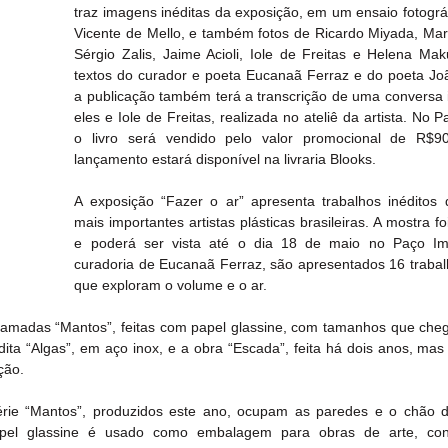
traz imagens inéditas da exposição, em um ensaio fotográfi
Vicente de Mello, e também fotos de Ricardo Miyada, Mar
Sérgio Zalis, Jaime Acioli, Iole de Freitas e Helena Mak
textos do curador e poeta Eucanaã Ferraz e do poeta Joã
a publicação também terá a transcrição de uma conversa in
eles e Iole de Freitas, realizada no ateliê da artista. No Pa
o livro será vendido pelo valor promocional de R$9
lançamento estará disponível na livraria Blooks.
A exposição “Fazer o ar” apresenta trabalhos inéditos
mais importantes artistas plásticas brasileiras. A mostra fo
e poderá ser vista até o dia 18 de maio no Paço Imp
curadoria de Eucanaã Ferraz, são apresentados 16 trabalho
que exploram o volume e o ar. 
madas “Mantos”, feitas com papel glassine, com tamanhos que che
édita “Algas”, em aço inox, e a obra “Escada”, feita há dois anos, ma
ção.
ie “Mantos”, produzidos este ano, ocupam as paredes e o chão d
papel glassine é usado como embalagem para obras de arte, con