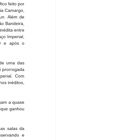
co feito por 
ia Camargo, 
un. Além de 
o Bandeira, 
édita entre 
ço Imperial, 
0 e após o 
 de uma das 
i prorrogada 
erial. Com 
s inéditos, 
gam a quase 
s que ganhou 
as salas da 
servando e 