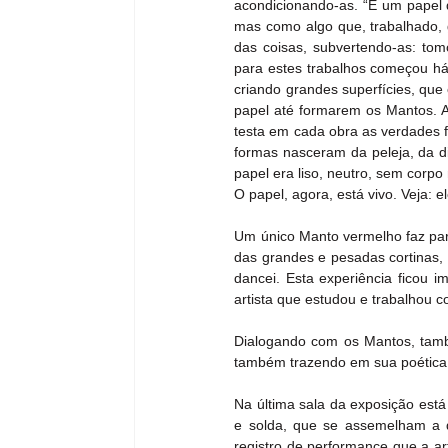
acondicionando-as. “É um papel q
mas como algo que, trabalhado, 
das coisas, subvertendo-as: tomo
para estes trabalhos começou há 
criando grandes superfícies, que
papel até formarem os Mantos. A
testa em cada obra as verdades fí
formas nasceram da peleja, da dis
papel era liso, neutro, sem corpo
O papel, agora, está vivo. Veja: 
Um único Manto vermelho faz par
das grandes e pesadas cortinas,
dancei. Esta experiência ficou
artista que estudou e trabalhou
Dialogando com os Mantos, també
também trazendo em sua poética 
Na última sala da exposição está
e solda, que se assemelham a d
registro de performance que a art