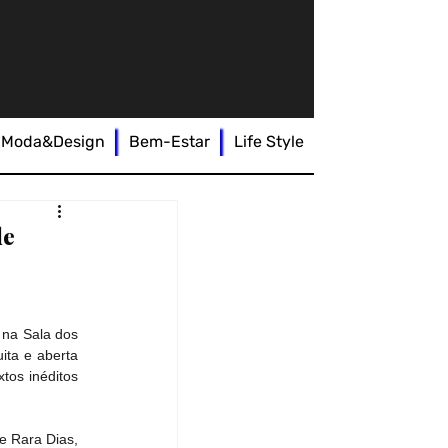
Moda&Design
Bem-Estar
Life Style
de
 na Sala dos 
ta e aberta 
os inéditos 
 Rara Dias, 