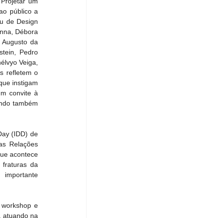
rojetar um 
o público a 
u de Design 
nna, Débora 
 Augusto da 
tein, Pedro 
lvyo Veiga, 
 refletem o 
ue instigam 
m convite à 
endo também 
ay (IDD) de 
as Relações 
que acontece 
fraturas da 
importante 
 workshop e 
 atuando na 