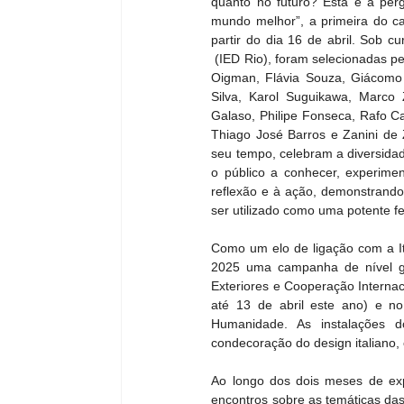
quanto no futuro? Esta é a pe
mundo melhor”, a primeira do cal
partir do dia 16 de abril. Sob c
 (IED Rio), foram selecionadas p
Oigman, Flávia Souza, Giácomo T
Silva, Karol Suguikawa, Marco 
Galaso, Philipe Fonseca, Rafo Ca
Thiago José Barros e Zanini de 
seu tempo, celebram a diversidad
o público a conhecer, experimen
reflexão e à ação, demonstrando
ser utilizado como uma potente f
Como um elo de ligação com a Itá
2025 uma campanha de nível glob
Exteriores e Cooperação Internaci
até 13 de abril este ano) e no
Humanidade. As instalações 
condecoração do design italiano
Ao longo dos dois meses de expo
encontros sobre as temáticas das