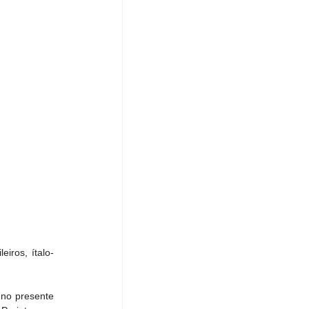
iros, ítalo-
no presente 