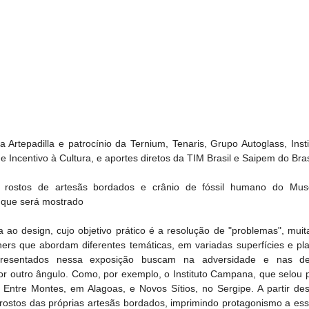
Artepadilla e patrocínio da Ternium, Tenaris, Grupo Autoglass, Instit
e Incentivo à Cultura, e aportes diretos da TIM Brasil e Saipem do Brasi
rostos de artesãs bordados e crânio de fóssil humano do Muse
 que será mostrado
 ao design, cujo objetivo prático é a resolução de "problemas", muita
ners que abordam diferentes temáticas, em variadas superfícies e pla
presentados nessa exposição buscam na adversidade e nas des
por outro ângulo. Como, por exemplo, o Instituto Campana, que selou p
Entre Montes, em Alagoas, e Novos Sítios, no Sergipe. A partir dess
rostos das próprias artesãs bordados, imprimindo protagonismo a ess