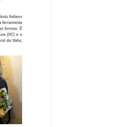
uto Italiano 
a ferramenta 
s formas. É 
ra (IIC) e o 
 da Itália, 