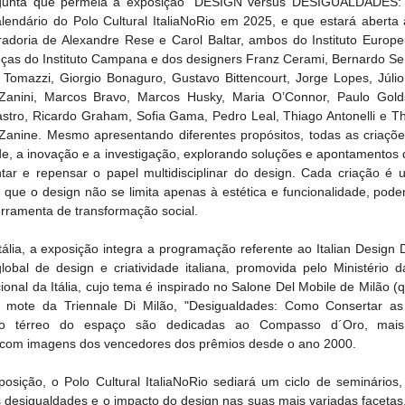
rgunta que permeia a exposição “DESIGN versus DESIGUALDADES: P
endário do Polo Cultural ItaliaNoRio em 2025, e que estará aberta a
uradoria de Alexandre Rese e Carol Baltar, ambos do Instituto Europe
eças do Instituto Campana e dos designers Franz Cerami, Bernardo Se
omazzi, Giorgio Bonaguro, Gustavo Bittencourt, Jorge Lopes, Júlio
Zanini, Marcos Bravo, Marcos Husky, Maria O’Connor, Paulo Golds
stro, Ricardo Graham, Sofia Gama, Pedro Leal, Thiago Antonelli e Thé
Zanine. Mesmo apresentando diferentes propósitos, todas as criações
e, a inovação e a investigação, explorando soluções e apontamentos q
tar e repensar o papel multidisciplinar do design. Cada criação é u
 que o design não se limita apenas à estética e funcionalidade, pod
erramenta de transformação social.
lia, a exposição integra a programação referente ao Italian Design D
al de design e criatividade italiana, promovida pelo Ministério d
onal da Itália, cujo tema é inspirado no Salone Del Mobile de Milão (
 mote da Triennale Di Milão, "Desigualdades: Como Consertar as 
do térreo do espaço são dedicadas ao Compasso d´Oro, mais 
, com imagens dos vencedores dos prêmios desde o ano 2000.
sição, o Polo Cultural ItaliaNoRio sediará um ciclo de seminários,
 desigualdades e o impacto do design nas suas mais variadas facetas,