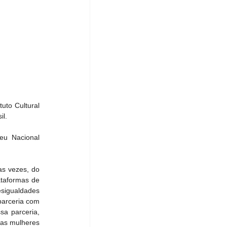
uto Cultural 
l.  
u Nacional 
s vezes, do 
taformas de 
igualdades 
arceria com 
a parceria, 
as mulheres 