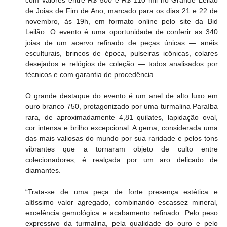
com valores entre R$ 500 e R$ 110 mil no Grande Leilão 
de Joias de Fim de Ano, marcado para os dias 21 e 22 de 
novembro, às 19h, em formato online pelo site da Bid 
Leilão. O evento é uma oportunidade de conferir as 340 
joias de um acervo refinado de peças únicas — anéis 
esculturais, brincos de época, pulseiras icônicas, colares 
desejados e relógios de coleção — todos analisados por 
técnicos e com garantia de procedência.
O grande destaque do evento é um anel de alto luxo em 
ouro branco 750, protagonizado por uma turmalina Paraíba 
rara, de aproximadamente 4,81 quilates, lapidação oval, 
cor intensa e brilho excepcional. A gema, considerada uma 
das mais valiosas do mundo por sua raridade e pelos tons 
vibrantes que a tornaram objeto de culto entre 
colecionadores, é realçada por um aro delicado de 
diamantes.
“Trata-se de uma peça de forte presença estética e 
altíssimo valor agregado, combinando escassez mineral, 
excelência gemológica e acabamento refinado. Pelo peso 
expressivo da turmalina, pela qualidade do ouro e pelo 