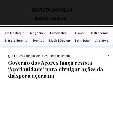
REVISTA DO VILLA
luso-brasileira
Em Destaque
Negócios
Entrevistas
Turismo
Gastronomia
Entretenimento
Eventos
Moda&Design
Bem-Estar
Life Style
Ígor Lopes
7 de jun. de 2025
2 min de leitura
Governo dos Açores lança revista
‘Açorianidade’ para divulgar ações da
diáspora açoriana