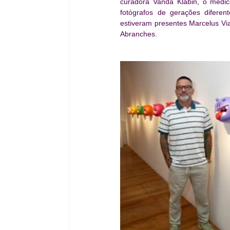
curadora Vanda Klabin, o médic
fotógrafos de gerações difer
estiveram presentes Marcelus Via
Abranches.