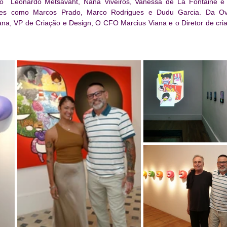
o  Leonardo Metsavaht, Naná Viveiros, Vanessa de La Fontaine e
entes como Marcos Prado, Marco Rodrigues e Dudu Garcia. Da O
na, VP de Criação e Design, O CFO Marcius Viana e o Diretor de cria