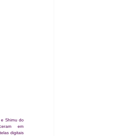
 e Shimu do 
sceram   em 
las digitais 