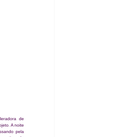
eradora de 
eto. A noite 
ssando pela 