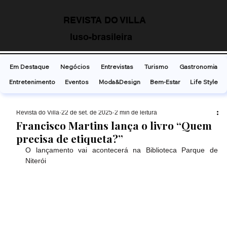
REVISTA DO VILLA
luso-brasileira
Em Destaque
Negócios
Entrevistas
Turismo
Gastronomia
Entretenimento
Eventos
Moda&Design
Bem-Estar
Life Style
Revista do Villa
22 de set. de 2025
2 min de leitura
Francisco Martins lança o livro “Quem
precisa de etiqueta?”
O lançamento vai acontecerá na Biblioteca Parque de 
Niterói