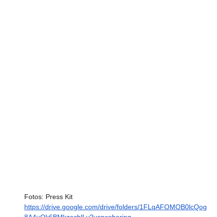
Fotos: Press Kit
https://drive.google.com/drive/folders/1FLqAFOMOB0lcQog
8A4uQk6BMkzochlLv?usp=sharing