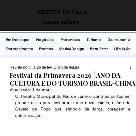
REVISTA DO VILLA
luso-brasileira
Em Destaque
Negócios
Entrevistas
Turismo
Gastronomia
Entretenimento
Eventos
Moda&Design
Bem-Estar
Life Style
Revista do Villa
26 de fev.
1 min de leitura
Festival da Primavera 2026 | ANO DA
CULTURA E DO TURISMO BRASIL-CHINA
Atualizado:
1 de mar.
O Theatro Municipal do Rio de Janeiro abriu as portas em 
grande estilo para celebrar o ano novo chinês, o Ano do 
Cavalo de Fogo que símbolo de força, coragem e 
determinação.