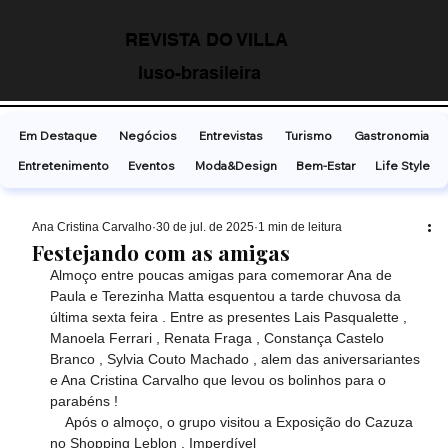
REVISTA DO VILLA
luso-brasileira
Em Destaque
Negócios
Entrevistas
Turismo
Gastronomia
Entretenimento
Eventos
Moda&Design
Bem-Estar
Life Style
Ana Cristina Carvalho
30 de jul. de 2025
1 min de leitura
Festejando com as amigas
Almoço entre poucas amigas para comemorar Ana de 
Paula e Terezinha Matta esquentou a tarde chuvosa da 
última sexta feira . Entre as presentes Lais Pasqualette , 
Manoela Ferrari , Renata Fraga , Constança Castelo 
Branco , Sylvia Couto Machado , alem das aniversariantes 
e Ana Cristina Carvalho que levou os bolinhos para o 
parabéns !
    Após o almoço, o grupo visitou a Exposição do Cazuza 
no Shopping Leblon . Imperdível 