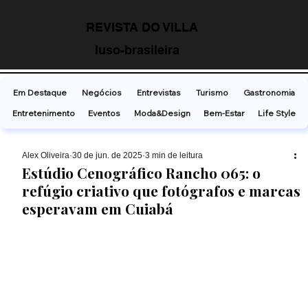
REVISTA DO VILLA
luso-brasileira
Em Destaque
Negócios
Entrevistas
Turismo
Gastronomia
Entretenimento
Eventos
Moda&Design
Bem-Estar
Life Style
Alex Oliveira
30 de jun. de 2025
3 min de leitura
Estúdio Cenográfico Rancho 065: o
refúgio criativo que fotógrafos e marcas
esperavam em Cuiabá