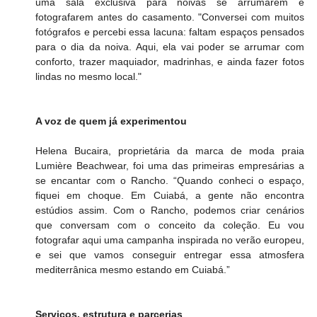
uma sala exclusiva para noivas se arrumarem e 
fotografarem antes do casamento. "Conversei com muitos 
fotógrafos e percebi essa lacuna: faltam espaços pensados 
para o dia da noiva. Aqui, ela vai poder se arrumar com 
conforto, trazer maquiador, madrinhas, e ainda fazer fotos 
lindas no mesmo local."
A voz de quem já experimentou
Helena Bucaira, proprietária da marca de moda praia 
Lumière Beachwear, foi uma das primeiras empresárias a 
se encantar com o Rancho. “Quando conheci o espaço, 
fiquei em choque. Em Cuiabá, a gente não encontra 
estúdios assim. Com o Rancho, podemos criar cenários 
que conversam com o conceito da coleção. Eu vou 
fotografar aqui uma campanha inspirada no verão europeu, 
e sei que vamos conseguir entregar essa atmosfera 
mediterrânica mesmo estando em Cuiabá.”
Serviços, estrutura e parcerias