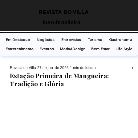
REVISTA DO VILLA
luso-brasileira
Em Destaque
Negócios
Entrevistas
Turismo
Gastronomia
Entretenimento
Eventos
Moda&Design
Bem-Estar
Life Style
Revista do Villa
27 de jan. de 2025
1 min de leitura
Estação Primeira de Mangueira:
Tradição e Glória