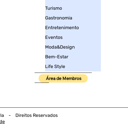
Turismo
Gastronomia
Entretenimento
Eventos
Moda&Design
Bem-Estar
Life Style
____________________
Área de Membros
_____
lla - Direitos Reservados
ade