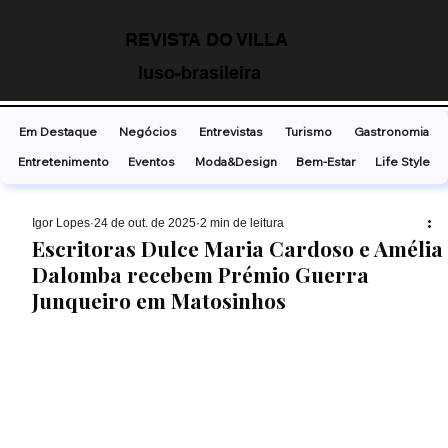
REVISTA DO VILLA
luso-brasileira
Em Destaque
Negócios
Entrevistas
Turismo
Gastronomia
Entretenimento
Eventos
Moda&Design
Bem-Estar
Life Style
Ígor Lopes
24 de out. de 2025
2 min de leitura
Escritoras Dulce Maria Cardoso e Amélia
Dalomba recebem Prémio Guerra
Junqueiro em Matosinhos