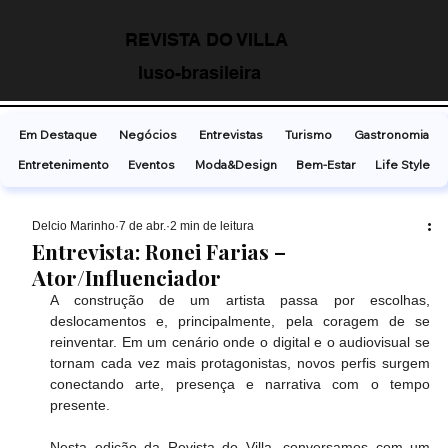
REVISTA DO VILLA
luso-brasileira
Em Destaque
Negócios
Entrevistas
Turismo
Gastronomia
Entretenimento
Eventos
Moda&Design
Bem-Estar
Life Style
Delcio Marinho
7 de abr.
2 min de leitura
Entrevista: Ronei Farias –
Ator/Influenciador
A construção de um artista passa por escolhas, 
deslocamentos e, principalmente, pela coragem de se 
reinventar. Em um cenário onde o digital e o audiovisual se 
tornam cada vez mais protagonistas, novos perfis surgem 
conectando arte, presença e narrativa com o tempo 
presente.
Nesta edição da Revista do Villa, conversamos com um 