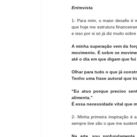
Entrevista
1- Para mim, o maior desafio é m
que hoje me estrutura financeiram
e isso por si só já diz muito sobr
A minha superação vem da força
movimento. É sobre se movimen
até o dia em que digam que fui 
Olhar para tudo o que já const
Tenho uma frase autoral que tr
“Eu atuo porque preciso sent
alimenta.” 
É essa necessidade vital que 
2- Minha primeira inspiração é 
sempre tive são o que me susten
Na arte, sou profundamente 