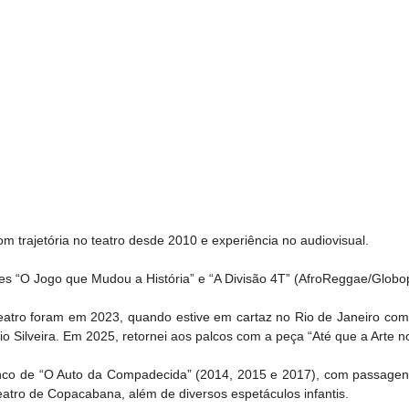
om trajetória no teatro desde 2010 e experiência no audiovisual.
ries “O Jogo que Mudou a História” e “A Divisão 4T” (AfroReggae/Globo
eatro foram em 2023, quando estive em cartaz no Rio de Janeiro com
io Silveira. Em 2025, retornei aos palcos com a peça “Até que a Arte n
enco de “O Auto da Compadecida” (2014, 2015 e 2017), com passagens
atro de Copacabana, além de diversos espetáculos infantis.