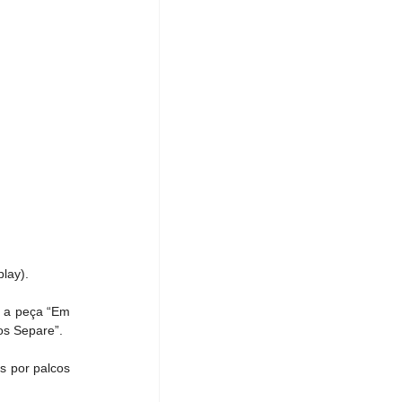
play).
 a peça “Em 
os Separe”.
 por palcos 