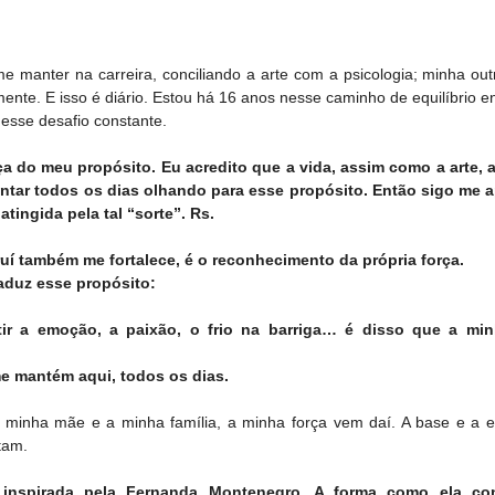
e manter na carreira, conciliando a arte com a psicologia; minha outr
ente. E isso é diário. Estou há 16 anos nesse caminho de equilíbrio en
e esse desafio constante.
 do meu propósito. Eu acredito que a vida, assim como a arte, 
tar todos os dias olhando para esse propósito. Então sigo me a
atingida pela tal “sorte”. Rs.
ruí também me fortalece, é o reconhecimento da própria força. 
aduz esse propósito: 
ir a emoção, a paixão, o frio na barriga… é disso que a min
me mantém aqui, todos os dias.
a minha mãe e a minha família, a minha força vem daí. A base e a es
tam.
inspirada pela Fernanda Montenegro. A forma como ela cons