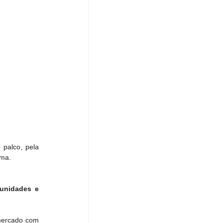
palco, pela 
lma.
unidades e 
mercado com 