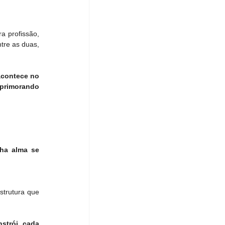
a profissão, 
tre as duas, 
acontece no 
primorando 
ha alma se 
trutura que 
trói cada 