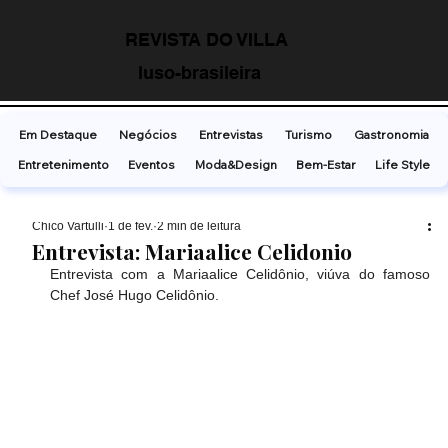
REVISTA DO VILLA
luso-brasileira
Em Destaque
Negócios
Entrevistas
Turismo
Gastronomia
Entretenimento
Eventos
Moda&Design
Bem-Estar
Life Style
Chico Vartulli
1 de fev.
2 min de leitura
Entrevista: Mariaalice Celidonio
Entrevista com a Mariaalice Celidônio, viúva do famoso 
Chef José Hugo Celidônio. 