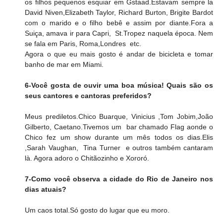
os filhos pequenos esquiar em Gstaad.Estavam sempre la 
David Niven,Elizabeth Taylor, Richard Burton, Brigite Bardot 
com o marido e o filho bebê e assim por diante.Fora a 
Suiça, amava ir para Capri,  St.Tropez naquela época. Nem 
se fala em Paris, Roma,Londres  etc.
Agora o que eu mais gosto é andar de bicicleta e tomar 
banho de mar em Miami. 
6-Você gosta de ouvir uma boa música! Quais são os 
seus cantores e cantoras preferidos?
Meus prediletos.Chico Buarque, Vinicius ,Tom Jobim,João 
Gilberto, Caetano.Tivemos um  bar chamado Flag aonde o 
Chico fez um show durante um mês todos os dias.Elis 
,Sarah Vaughan,  Tina Turner  e outros também cantaram 
là. Agora adoro o Chitãozinho e Xororó.
7-Como você observa a cidade do Rio de Janeiro nos 
dias atuais?
Um caos total.Só gosto do lugar que eu moro.