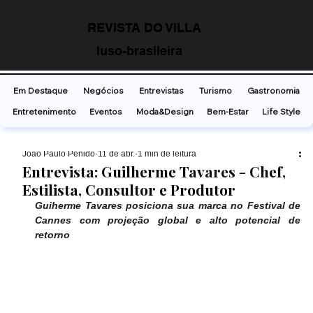
REVISTA DO VILLA
luso-brasileira
Em Destaque
Negócios
Entrevistas
Turismo
Gastronomia
Entretenimento
Eventos
Moda&Design
Bem-Estar
Life Style
João Paulo Penido
11 de abr.
1 min de leitura
Entrevista: Guilherme Tavares - Chef,
Estilista, Consultor e Produtor
Guiherme Tavares posiciona sua marca no Festival de 
Cannes com projeção global e alto potencial de 
retorno