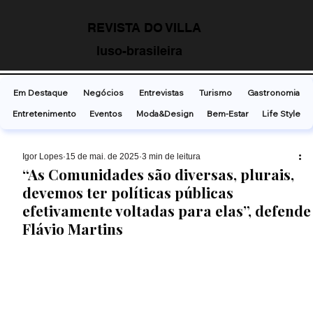
REVISTA DO VILLA
luso-brasileira
Em Destaque
Negócios
Entrevistas
Turismo
Gastronomia
Entretenimento
Eventos
Moda&Design
Bem-Estar
Life Style
Ígor Lopes
15 de mai. de 2025
3 min de leitura
“As Comunidades são diversas, plurais,
devemos ter políticas públicas
efetivamente voltadas para elas”, defende
Flávio Martins