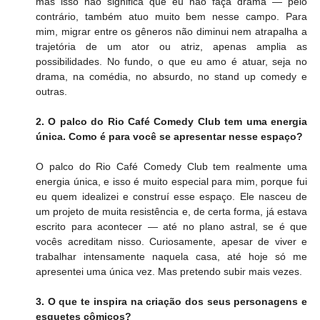
mas isso não significa que eu não faça drama — pelo 
contrário, também atuo muito bem nesse campo. Para 
mim, migrar entre os gêneros não diminui nem atrapalha a 
trajetória de um ator ou atriz, apenas amplia as 
possibilidades. No fundo, o que eu amo é atuar, seja no 
drama, na comédia, no absurdo, no stand up comedy e 
outras.
2. O palco do Rio Café Comedy Club tem uma energia 
única. Como é para você se apresentar nesse espaço?
O palco do Rio Café Comedy Club tem realmente uma 
energia única, e isso é muito especial para mim, porque fui 
eu quem idealizei e construí esse espaço. Ele nasceu de 
um projeto de muita resistência e, de certa forma, já estava 
escrito para acontecer — até no plano astral, se é que 
vocês acreditam nisso. Curiosamente, apesar de viver e 
trabalhar intensamente naquela casa, até hoje só me 
apresentei uma única vez. Mas pretendo subir mais vezes.
3. O que te inspira na criação dos seus personagens e 
esquetes cômicos?