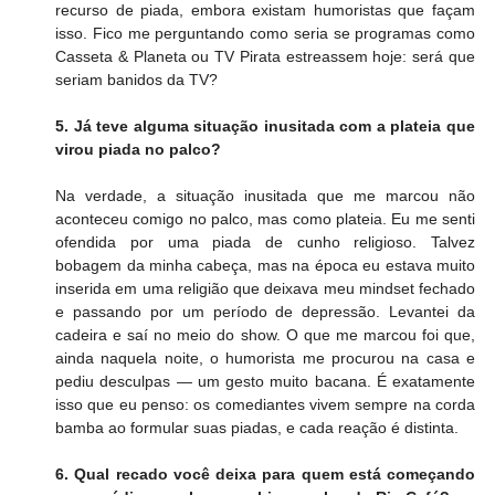
recurso de piada, embora existam humoristas que façam 
isso. Fico me perguntando como seria se programas como 
Casseta & Planeta ou TV Pirata estreassem hoje: será que 
seriam banidos da TV?
5. Já teve alguma situação inusitada com a plateia que 
virou piada no palco?
Na verdade, a situação inusitada que me marcou não 
aconteceu comigo no palco, mas como plateia. Eu me senti 
ofendida por uma piada de cunho religioso. Talvez 
bobagem da minha cabeça, mas na época eu estava muito 
inserida em uma religião que deixava meu mindset fechado 
e passando por um período de depressão. Levantei da 
cadeira e saí no meio do show. O que me marcou foi que, 
ainda naquela noite, o humorista me procurou na casa e 
pediu desculpas — um gesto muito bacana. É exatamente 
isso que eu penso: os comediantes vivem sempre na corda 
bamba ao formular suas piadas, e cada reação é distinta.
6. Qual recado você deixa para quem está começando 