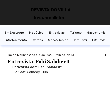
REVISTA DO VILLA
luso-brasileira
Em Destaque
Negócios
Entrevistas
Turismo
Gastronomia
Entretenimento
Eventos
Moda&Design
Bem-Estar
Life Style
Delcio Marinho
2 de out. de 2025
3 min de leitura
Entrevista: Fabi Salabertt
Entrevista com Fabi Salabertt 
Rio Café Comedy Club