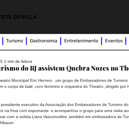
ISTA DO VILLA
Turismo
Gastronomia
Entretenimento
Eventos
25
1 min de leitura
rismo do RJ assistem Quebra Nozes no Th
 Theatro Municipal Eric Herrero  ,um grupo de Embaixadores de Turismo
 o corpo de balé ,coro feminino e orquestra do Theatro ,dirigido por H
e presidente executivo da Associação dos Embaixadores de Turismo do
os na frisa com espumante  e acompanhou o grupo para uma visita ao
sar com a solista Liana Vasconcellos ,também em embaixadora do Tur
                                                                    