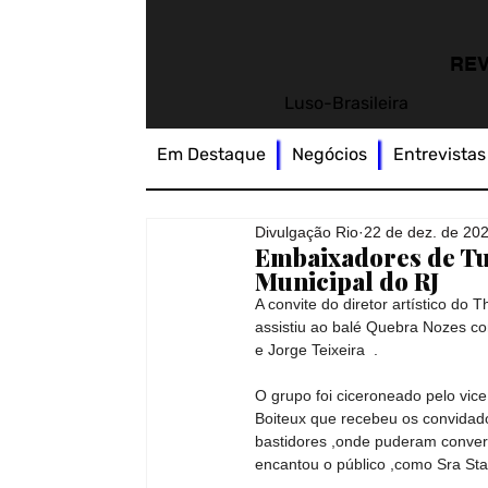
REV
Luso-Brasileira
Em Destaque
Negócios
Entrevistas
Divulgação Rio
22 de dez. de 20
Embaixadores de Tu
Municipal do RJ
A convite do diretor artístico do
assistiu ao balé Quebra Nozes com
e Jorge Teixeira  .     
O grupo foi ciceroneado pelo vic
Boiteux que recebeu os convidad
bastidores ,onde puderam conver
encantou o público ,como Sra Stahlbaum.   