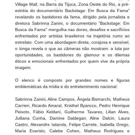
Village Mall, na Barra da Tijuca, Zona Oeste do Rio, a pré-
estréia do documentário Backstage: Em Busca da Fama" 
revelando os bastidores da fama, dirigido pela jornalista e 
diretora Sabrinna Zanini, o documentário "Backstage: Em 
Busca da Fama" mergulha nas dores, desafios e sacrifícios 
enfrentados por artistas brasileiros na trajetória rumo ao 
estrelato. Com uma abordagem direta, corajosa e sensível, 
o longa revela o que as câmeras não mostram: a luta por 
oportunidades, os bastidores do glamour e os dilemas 
éticos e emocionais enfrentados por quem vive da própria 
imagem.
O elenco é composto por grandes nomes e figuras 
emblemáticas da mídia e do entretenimento nacional:
Sabrinna Zanini, Aline Campos, Ângela Bismarchi, Matheus 
Carrieri, Ricardo Amaral, Kristhel Byancco, Pedro Henrique 
Peixoto, Fábio Keldani, Guilherme Tavares, Lilian Alves, 
Julliana Cunha, Damine Daldegan, Aline Dalcin, Laura 
Castro, Alexandre Iatarola, Felipe Carrete, Isabella Grego, 
Maria Evaristo, Calebe Cohen, Matheus Rodrigues e 