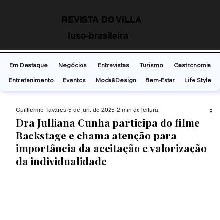
REVISTA DO VILLA
luso-brasileira
Em Destaque
Negócios
Entrevistas
Turismo
Gastronomia
Entretenimento
Eventos
Moda&Design
Bem-Estar
Life Style
Guilherme Tavares
5 de jun. de 2025
2 min de leitura
Dra Julliana Cunha participa do filme
Backstage e chama atenção para
importância da aceitação e valorização
da individualidade