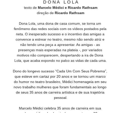
D O N A   L O L A
texto de 
Marcelo Médici e Ricardo Rathsam
direção de 
Ricardo Rathsam
Dona Lola, uma dona de casa comum, se torna um 
fenômeno das redes sociais com os vídeos postados pela 
neta. O inesperado sucesso e o incentivo das amigas a 
convence a estrear no teatro, mesmo não sendo atriz e 
não tendo uma peça a apresentar. As amigas - as 
presenças mais esperadas na plateia -, por variados 
motivos não comparecem, despertando a ira de Dona 
Lola, que acaba expondo no palco as vidas de cada uma.
Dono do longevo sucesso “Cada Um Com Seus Pobrema”, 
que esteve em cartaz por 20 anos e se tornou um marco 
do humor no teatro brasileiro, Médici homenageia em seu 
novo trabalho mulheres que foram fundamentais ao longo 
de seus 35 anos de carreira artística e de sua trajetória 
pessoal.
Marcelo Médici celebra 35 anos de carreira em sua 