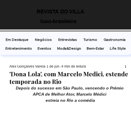
REVISTA DO VILLA
luso-brasileira
Em Destaque
Negócios
Entrevistas
Turismo
Gastronomia
Entretenimento
Eventos
Moda&Design
Bem-Estar
Life Style
Alex Gonçalves Varela
1 de jun.
4 min de leitura
'Dona Lola', com Marcelo Medici, estende
temporada no Rio
Depois do sucesso em São Paulo, vencendo o Prêmio 
APCA de Melhor Ator, Marcelo Médici 
estreia no Rio a comédia