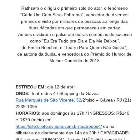
Rathsam o dirigiu o primeiro solo do ator, o fenômeno 
“Cada Um Com Seus Pobrema”, vencedor de diversos 
prêmios e visto por milhares de pessoas ao longo das 
duas décadas em que permaneceu em cartaz.
 Ambos dividiram o palco em outras comédias de sucesso 
como “Eu Era Tudo pra Ela e Ela Me Deixou”,
de Emílio Boechat, e “Teatro Para Quem Não Gosta”, 
de autoria da dupla, e vencedora do Prêmio do Humor de 
Melhor Comédia de 2018.
ESTREOU EM:
 dia 12 de abril
ONDE:
 Teatro dos 4 / Shopping da Gávea
Rua Marquês de São Vicente, 52
/2ºpiso – Gávea / RJ (21) 
2239-1095
HORÁRIOS:
 aos domingos às 17h / INGRESSOS: R$140 
e R$70 (meia) em 
https://site.bileto.sympla.com.br/teatrodos4/
 ou na 
bilheteria de diariamente das 14h às 20h / CAPACIDADE: 
401 lugares / DURAÇÃO: 75 min / GÊNERO: comédia / 