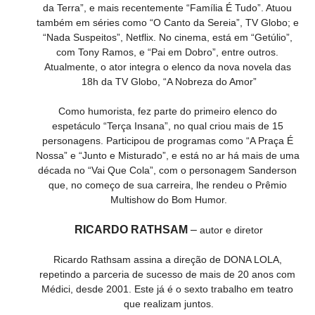
da Terra”, e mais recentemente “Família É Tudo”. Atuou 
também em séries como “O Canto da Sereia”, TV Globo; e 
“Nada Suspeitos”, Netflix. No cinema, está em “Getúlio”, 
com Tony Ramos, e “Pai em Dobro”, entre outros. 
Atualmente, o ator integra o elenco da nova novela das 
18h da TV Globo, “A Nobreza do Amor”
Como humorista, fez parte do primeiro elenco do 
espetáculo “Terça Insana”, no qual criou mais de 15 
personagens. Participou de programas como “A Praça É 
Nossa” e “Junto e Misturado”, e está no ar há mais de uma 
década no “Vai Que Cola”, com o personagem Sanderson 
que, no começo de sua carreira, lhe rendeu o Prêmio 
Multishow do Bom Humor.
RICARDO RATHSAM 
–
 autor e diretor
Ricardo Rathsam assina a direção de DONA LOLA, 
repetindo a parceria de sucesso de mais de 20 anos com 
Médici, desde 2001. Este já é o sexto trabalho em teatro 
que realizam juntos.