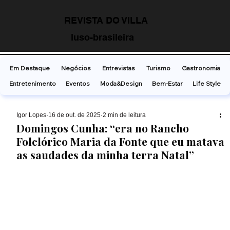
REVISTA DO VILLA
luso-brasileira
Em Destaque
Negócios
Entrevistas
Turismo
Gastronomia
Entretenimento
Eventos
Moda&Design
Bem-Estar
Life Style
Ígor Lopes
16 de out. de 2025
2 min de leitura
Domingos Cunha: “era no Rancho
Folclórico Maria da Fonte que eu matava
as saudades da minha terra Natal”