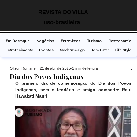
REVISTA DO VILLA
luso-brasileira
Em Destaque
Negócios
Entrevistas
Turismo
Gastronomia
Entretenimento
Eventos
Moda&Design
Bem-Estar
Life Style
Gilson Romanelli
21 de abr. de 2025
1 min de leitura
Dia dos Povos Indígenas
O primeiro dia de comemoração do Dia dos Povos 
Indígenas, sem o lendário e amigo compadre Raul 
Hawakati Mauri