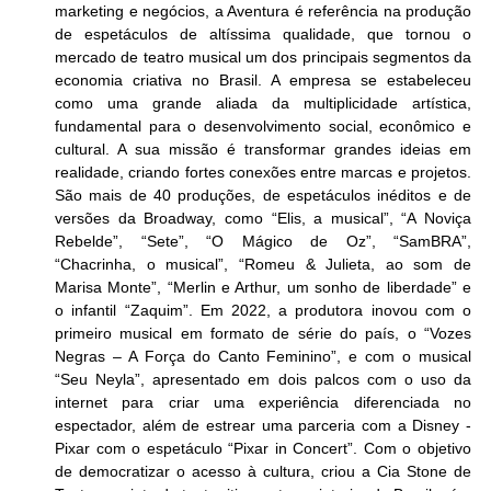
marketing e negócios, a Aventura é referência na produção 
de espetáculos de altíssima qualidade, que tornou o 
mercado de teatro musical um dos principais segmentos da 
economia criativa no Brasil. A empresa se estabeleceu 
como uma grande aliada da multiplicidade artística, 
fundamental para o desenvolvimento social, econômico e 
cultural. A sua missão é transformar grandes ideias em 
realidade, criando fortes conexões entre marcas e projetos. 
São mais de 40 produções, de espetáculos inéditos e de 
versões da Broadway, como “Elis, a musical”, “A Noviça 
Rebelde”, “Sete”, “O Mágico de Oz”, “SamBRA”, 
“Chacrinha, o musical”, “Romeu & Julieta, ao som de 
Marisa Monte”, “Merlin e Arthur, um sonho de liberdade” e 
o infantil “Zaquim”. Em 2022, a produtora inovou com o 
primeiro musical em formato de série do país, o “Vozes 
Negras – A Força do Canto Feminino”, e com o musical 
“Seu Neyla”, apresentado em dois palcos com o uso da 
internet para criar uma experiência diferenciada no 
espectador, além de estrear uma parceria com a Disney - 
Pixar com o espetáculo “Pixar in Concert”. Com o objetivo 
de democratizar o acesso à cultura, criou a Cia Stone de 