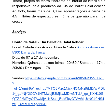
Teatro, projeto de teatro itinerante no interior do Brasil e é a 
responsável pela produção da Cia de Ballet Dalal Achcar. 
Ao todo, foram mais de 3,8 mil apresentações e cerca de 
4,5 milhões de espectadores, números que não param de 
crescer.
Serviço
:
Conto de Natal - Um Ballet de Dalal Achcar 
Local: Cidade das Artes - Grande Sala - 
Av. das Américas, 
5300 Barra da Tijuca
Dias: de 07 a 17 de novembro
Horários: Quintas e sextas-feiras - 20h30 / Sábados - 17h e 
20h30 / Domingos - 17h
Vendas:
https://bileto.sympla.com.br/event/98504/d/279329
?
_gl=1*umir9e*_gcl_au*MTQ5Mzc1NjcxNC4xNzI5MDAyMDU
1*_ga*NjY2ODY1NTMwLjE3MjkwMDIwNTU.*_ga_KXH10S
QTZF*MTcyOTAwMjA1NS4xLjEuMTcyOTAwMjUzNC40NS4
wLjE4MzU1Mzg3NDE