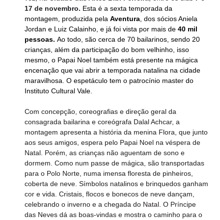
17 de novembro.
Esta é a sexta temporada da 
montagem, produzida pela 
Aventura
, dos sócios Aniela 
Jordan e Luiz Calainho, e já foi vista por mais de 
40 mil 
pessoas.
 Ao todo, são cerca de 70 bailarinos, sendo 20 
crianças, além da participação do bom velhinho, isso 
mesmo, o Papai Noel também está presente na mágica 
encenação que vai abrir a temporada natalina na cidade 
maravilhosa. O espetáculo tem o patrocínio master do 
Instituto Cultural Vale.
Com concepção, coreografias e direção geral da 
consagrada bailarina e coreógrafa Dalal Achcar, a 
montagem apresenta a história da menina Flora, que junto 
aos seus amigos, espera pelo Papai Noel na véspera de 
Natal. Porém, as crianças não aguentam de sono e 
dormem. Como num passe de mágica, são transportadas 
para o Polo Norte, numa imensa floresta de pinheiros, 
coberta de neve. Símbolos natalinos e brinquedos ganham 
cor e vida. Cristais, flocos e bonecos de neve dançam, 
celebrando o inverno e a chegada do Natal. O Príncipe 
das Neves dá as boas-vindas e mostra o caminho para o 