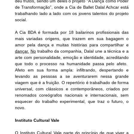
deu frutos, sendo um deles o projeto “A Dança como Poder 
de Transformação”, onde a Cia de Ballet Dalal Achcar está 
trabalhando lado a lado com os jovens talentos do projeto 
social. 
A Cia BDA é formada por 18 bailarinos profissionais das 
mais variadas origens, que trazem em sua bagagem o 
amor pela dança e muitas histórias para compartilhar e 
dançar.
No
 trabalho da companhia, Dalal une a técnica e a 
arte com personalidade, emoção e identidade, acreditando 
que todo o processo na humanidade passa pelo afeto.  
Afeto em sua forma ampla: infiltrando, despertando e 
levando as pessoas a se aventurarem nessa grande 
viagem que é a fruição. O repertório é trabalhado de forma 
universal, com clássicos e contemporâneos, criados por 
renomados coreógrafos nacionais e internacionais, sem 
esquecer do trabalho experimental, que traz o futuro, o 
novo.
Instituto Cultural Vale
O Instituto Cultural Vale parte do princípio de que viver a 