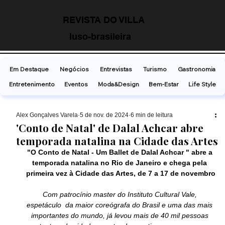
REVISTA DO VILLA
luso-brasileira
Em Destaque
Negócios
Entrevistas
Turismo
Gastronomia
Entretenimento
Eventos
Moda&Design
Bem-Estar
Life Style
Alex Gonçalves Varela
5 de nov. de 2024
6 min de leitura
'Conto de Natal' de Dalal Achcar abre
temporada natalina na Cidade das Artes
"O Conto de Natal - Um Ballet de Dalal Achcar " abre a 
temporada natalina no Rio de Janeiro e chega pela 
primeira vez à Cidade das Artes, de 7 a 17 de novembro
Com patrocínio master do Instituto Cultural Vale, 
espetáculo  da maior coreógrafa do Brasil e uma das mais 
importantes do mundo, já levou mais de 40 mil pessoas 