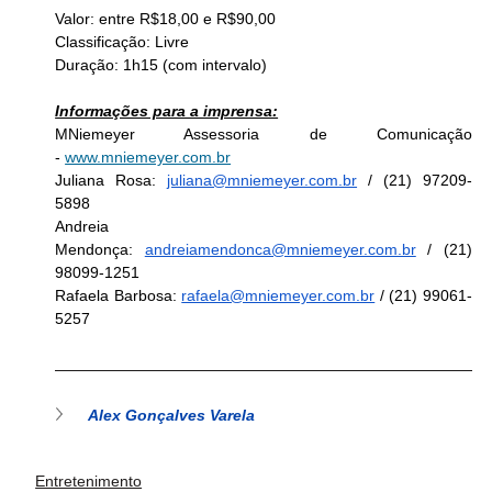
Valor: entre R$18,00 e R$90,00
Classificação: Livre
Duração: 1h15 (com intervalo)
Informações para a imprensa:
MNiemeyer Assessoria de Comunicação 
- 
www.mniemeyer.com.br
Juliana Rosa: 
juliana@mniemeyer.com.br
 / (21) 97209-
5898
Andreia 
Mendonça: 
andreiamendonca@mniemeyer.com.br
 / (21) 
98099-1251
Rafaela Barbosa: 
rafaela@mniemeyer.com.br
 / (21) 99061-
5257
Alex Gonçalves Varela
Entretenimento