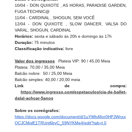
10/04 - DON QUIXOTE , AS HORAS, PARADISE GARDEN, 
FUGA TECHNIC@
11/04 - CARDINAL , SHOGUN, SEM VOCÊ
12/04 - DON QUIXOTE , SLOW DANCER, VALSA DO 
VARAL, SHOGUN, CARDINAL
Horários: 
sexta e sábado às 20h e domingo às 17h
Duração: 
75 minutos
Classificação indicativa: 
livre
Valor dos ingressos
Plateia VIP: 90 / 45,00 Meia
Plateia: 70,00 / 35,00 Meia
Balcão nobre:  50 / 25,00 Meia
Balcão simples: 40,00 / 20,00 meia
Link de compra: 
https://www.ingresso.com/espetaculos/cia-de-ballet-
dalal-achcar-5anos
Sobre os coreógrafos:
https://docs.google.com/document/d/1uYWtvMor0HPJWnxx
OCJCMqlE1TRUnt6byC_59NYKMe4/edit?tab=t.0