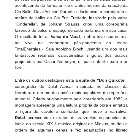
acontecendo de forma online e antes mesmo da criação da 
Cia Ballet Dalal Achcar. Durante o lockdown, o coreógrafo e 
maître de ballet da Cia Eric Frederic, inspirado pela valsa 
“Cinderella”, de Johann Strauss, criou uma coreografia 
fazendo de palco o espaço de cada bailarina em sua casa. 
O resultado foi a  
Valsa do Varal
, a obra teve sua estreia 
ao vivo na reabertura pós-pandemia do teatro 
TotalEnergies - Sala Adolpho Bloch, usando um dos mais 
fantásticos recursos, característica singular, dos teatros 
projetados por Oscar Niemeyer, o  palco aberto para o ar 
livre.
Entre os outros destaques está a 
suite de “Don Quixote”
, 
coreografia de Dalal Achcar inspirada no clássico da 
literatura e em um dos balés mais populares do repertório 
mundial. Criada originalmente pela coreógrafa em 1982, a 
montagem apresenta uma leitura própria da obra e enfatiza 
a figura do cavaleiro sonhador que move a narrativa. 
Dalal
 acrescentou extratos de zarzuelas espanholas do 
início do século XIX à música original de Minkus, mudou a 
ordem de algumas cenas e fez adaptações no libreto 