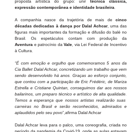
proposta artística do grupo: unir 
técnica clássica, 
expressão contemporânea e identidade brasileira
.
A companhia nasce da trajetória de mais de 
cinco 
décadas dedicadas à dança por Dalal Achcar
, uma das 
figuras mais importantes da formação e difusão do balé no 
Brasil. Os espetáculos contam com produção da 
Aventura
 e patrocínio da 
Vale
, via Lei Federal de Incentivo 
à Cultura.
“É com emoção e orgulho que comemoramos 5 anos da 
Cia Ballet Dalal Achcar, concretizando um trabalho que vem 
sendo desenvolvido há anos. Graças ao esforço conjunto, 
que contou com a participação de Eric Frédéric, de Mariza 
Estrella e Cristiane Quintan, conseguimos dar aos nossos 
bailarinos, um preparo técnico e artístico de alta qualidade. 
Temos a esperança que nossos artistas realizarão suas  
carreiras no Brasil e serão reconhecidos, admirados e 
aplaudidos pelo seu povo
”,afirma Dalal Achcar
Dalal Achcar leva para o palco, uma coreografia, criada no 
período da pandemia da Covid-19, onde as aulas estavam 