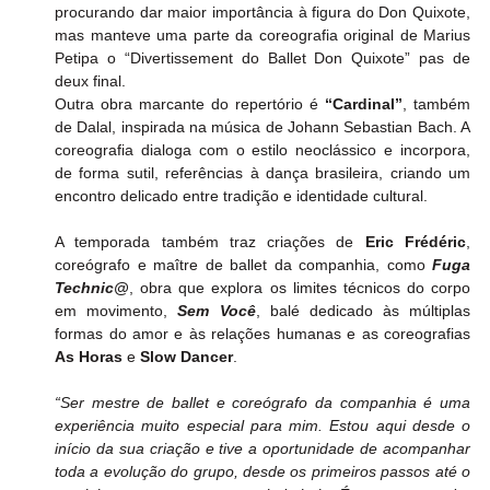
procurando dar maior importância à figura do Don Quixote, 
mas manteve uma parte da coreografia original de Marius 
Petipa o “Divertissement do Ballet Don Quixote” pas de 
deux final.
Outra obra marcante do repertório é 
“Cardinal”
, também 
de Dalal, inspirada na música de Johann Sebastian Bach. A 
coreografia dialoga com o estilo neoclássico e incorpora, 
de forma sutil, referências à dança brasileira, criando um 
encontro delicado entre tradição e identidade cultural.
A temporada também traz criações de 
Eric Frédéric
, 
coreógrafo e maître de ballet da companhia, como 
Fuga 
Technic@
, obra que explora os limites técnicos do corpo 
em movimento, 
Sem Você
, balé dedicado às múltiplas 
formas do amor e às relações humanas e as coreografias 
As Horas 
e 
Slow Dancer
.
“Ser mestre de ballet e coreógrafo da companhia é uma 
experiência muito especial para mim. Estou aqui desde o 
início da sua criação e tive a oportunidade de acompanhar 
toda a evolução do grupo, desde os primeiros passos até o 