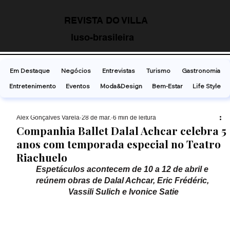
REVISTA DO VILLA
luso-brasileira
Em Destaque
Negócios
Entrevistas
Turismo
Gastronomia
Entretenimento
Eventos
Moda&Design
Bem-Estar
Life Style
Alex Gonçalves Varela
28 de mar.
6 min de leitura
Companhia Ballet Dalal Achcar celebra 5
anos com temporada especial no Teatro
Riachuelo
Espetáculos acontecem de 10 a 12 de abril e 
reúnem obras de Dalal Achcar, Eric Frédéric, 
Vassili Sulich e Ivonice Satie