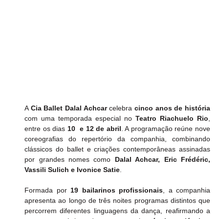
A 
Cia Ballet Dalal Achcar
 celebra 
cinco anos de história 
com uma temporada especial no 
Teatro Riachuelo Rio
, 
entre os dias 
10  e 12 de abril
. A programação reúne nove 
coreografias do repertório da companhia, combinando 
clássicos do ballet e criações contemporâneas assinadas 
por grandes nomes como 
Dalal Achcar, Eric Frédéric, 
Vassili Sulich e Ivonice Satie
.
Formada por 
19 bailarinos profissionais
, a companhia 
apresenta ao longo de três noites programas distintos que 
percorrem diferentes linguagens da dança, reafirmando a 