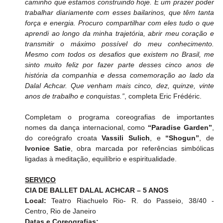
caminho que estamos construindo hoje. É um prazer poder 
trabalhar diariamente com esses bailarinos, que têm tanta 
força e energia. Procuro compartilhar com eles tudo o que 
aprendi ao longo da minha trajetória, abrir meu coração e 
transmitir o máximo possível do meu conhecimento. 
Mesmo com todos os desafios que existem no Brasil, me 
sinto muito feliz por fazer parte desses cinco anos de 
história da companhia e dessa comemoração ao lado da 
Dalal Achcar. Que venham mais cinco, dez, quinze, vinte 
anos de trabalho e conquistas.”
, completa Eric Frédéric.
Completam o programa coreografias de importantes 
nomes da dança internacional, como 
“Paradise Garden”
, 
do coreógrafo croata 
Vassili Sulich
, e 
“Shogun”
, de 
Ivonice Satie
, obra marcada por referências simbólicas 
ligadas à meditação, equilíbrio e espiritualidade.
SERVIÇO
CIA DE BALLET DALAL ACHCAR – 5 ANOS
Local: 
Teatro Riachuelo Rio- 
R. do Passeio, 38/40 - 
Centro, Rio de Janeiro
Datas e Coreografias: