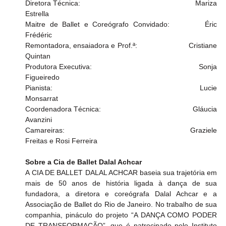
Diretora Técnica:                                          		Mariza 
Estrella
Maitre de Ballet e Coreógrafo Convidado: 		Éric 
Frédéric
Remontadora, ensaiadora e Prof.ª:                        	Cristiane 
Quintan
Produtora Executiva:                                                 Sonja 
Figueiredo
Pianista:                                                        		Lucie 
Monsarrat
Coordenadora Técnica:                              		Gláucia 
Avanzini
Camareiras:                                                		Graziele 
Freitas e Rosi Ferreira
Sobre a Cia de Ballet Dalal Achcar
A
CIA DE BALLET DALAL ACHCAR baseia sua trajetória em 
mais de 50 anos de história ligada à dança de sua 
fundadora, a diretora e coreógrafa Dalal Achcar e a 
Associação de Ballet do Rio de Janeiro. No trabalho de sua 
companhia, pináculo do projeto “A DANÇA COMO PODER 
DE TRANSFORMAÇÃO”, que é patrocinado pelo Instituto 