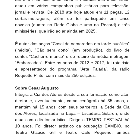
atuou em várias campanhas publicitárias para televisão, 
jornal e revista. De 2018 até hoje atuou em 11 peças, 12 
curtas-metragens, além de ter participado em cinco 
novelas (quatro na Rede Globo e uma na Record) e três 
minisséries, que irão ao ar ainda em 2025. 
É autor das peças “Casal de namorados em tarde bucólica” 
(inédita), “Cão sem dono” (em produção), do livro de 
contos “Cachorro manco” e do roteiro de média-metragem 
“Embarcados”. Entre os anos de 2012 e 2017, foi roteirista 
e apresentador do programa “Arte Falada”, da rádio 
Roquette Pinto, com mais de 250 edições.
Sobre Cesar Augusto
Integra a Cia dos Atores desde a sua formação como ator, 
diretor e, eventualmente, como cenógrafo há 35 anos, e 
mantém há 15 anos, com seus parceiros, a Sede da Cia 
dos Atores, localizada na Lapa – Escadaria Selarón, onde 
atua como diretor artístico. Dirige o TEMPO_FESTIVAL há 
10 anos. Foi diretor artístico da ocupação CÂMBIO, no 
Teatro Gláucio Gill e Teatro Café Pequeno, ambos 