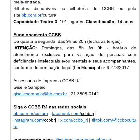
meia-entrada.   
Bilhetes disponíveis na bilheteria do CCBB ou pelo 
site 
bb.com.br/
cultura
Capacidade Teatro 3
: 101 lugares. 
Classificação: 
14 anos
Funcionamento CCBB
:   
De quarta a segunda, das 9h às 20h (fecha às terças).   
ATENÇÃO: 
Domingos, das 8h às 9h - horário de 
atendimento exclusivo para visitação de pessoas com 
deficiências intelectuais e/ou mentais e seus acompanhantes, 
conforme determinação legal (Lei Municipal nº 6.278/2017
Assessoria de imprensa CCBB RJ
Giselle Sampaio
gisellesampaio@bb.com.br
 | 21 3808-0142
Siga o CCBB RJ nas redes sociais
bb.com.br/cultura
 | 
facebook.com/
ccbb.rj
 |
instagram.com/
ccbbrj
 | 
x.com/ccbb_rj
 | 
tiktok.com/@ccbbcultu
ra
Instagram da peça:
@cobraslagartoseminhocas