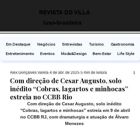
REVISTA DO VILLA
luso-brasileira
Em Destaque
Negócios
Entrevistas
Turismo
Gastronomia
Entretenimento
Eventos
Moda&Design
Bem-Estar
Life Style
Alex Gonçalves Varela
4 de abr. de 2025
5 min de leitura
Com direção de Cesar Augusto, solo
inédito “Cobras, lagartos e minhocas”
estreia no CCBB Rio
Com direção de Cesar Augusto, solo inédito 
“Cobras, lagartos e minhocas” estreia em 9 de abril
no CCBB RJ, com dramaturgia e atuação de Álvaro 
Menezes