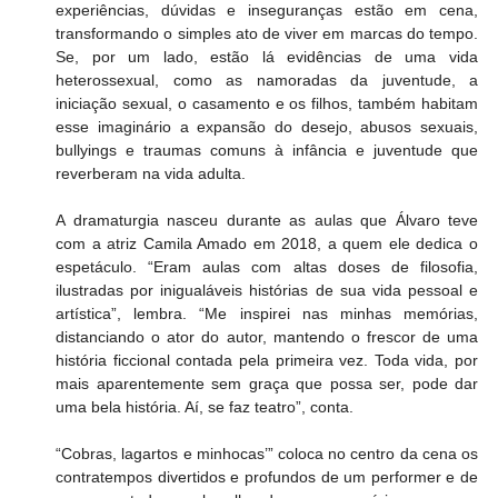
experiências, dúvidas e inseguranças estão em cena, 
transformando o simples ato de viver em marcas do tempo. 
Se, por um lado, estão lá evidências de uma vida 
heterossexual, como as namoradas da juventude, a 
iniciação sexual, o casamento e os filhos, também habitam 
esse imaginário a expansão do desejo, abusos sexuais, 
bullyings e traumas comuns à infância e juventude que 
reverberam na vida adulta.
A dramaturgia nasceu durante as aulas que Álvaro teve 
com a atriz Camila Amado em 2018, a quem ele dedica o 
espetáculo. “Eram aulas com altas doses de filosofia, 
ilustradas por inigualáveis histórias de sua vida pessoal e 
artística”, lembra. “Me inspirei nas minhas memórias, 
distanciando o ator do autor, mantendo o frescor de uma 
história ficcional contada pela primeira vez. Toda vida, por 
mais aparentemente sem graça que possa ser, pode dar 
uma bela história. Aí, se faz teatro”, conta.
“Cobras, lagartos e minhocas’” coloca no centro da cena os 
contratempos divertidos e profundos de um performer e de 