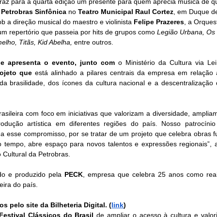
traz para a quarta edição um presente para quem aprecia música de qu
 Petrobras Sinfônica
 no 
Teatro Municipal Raul Cortez
, em Duque de
b a direção musical do maestro e violinista 
Felipe Prazeres
, a Orques
um repertório que passeia por hits de grupos como 
Legião Urbana, Os
elho, Titãs, Kid Abelha,
 entre outros. 
ue apresenta o evento, junto com 
o Ministério da Cultura via Lei
rojeto que 
está alinhado a pilares centrais da empresa em relação à 
da brasilidade, dos ícones da cultura nacional e a descentralização 
rasileira com foco em iniciativas que valorizam a diversidade, amplia
dução artística em diferentes regiões do país. Nosso patrocínio 
o a esse compromisso, por se tratar de um projeto que celebra obras f
tempo, abre espaço para novos talentos e expressões regionais”, af
 Cultural da Petrobras.  
do e produzido pela 
PECK
, empresa que celebra 25 anos como real
eira do país. 
 pelo site da Bilheteria Digital. (
link
)
Festival Clássicos do Brasil
 de ampliar o acesso à cultura e valor