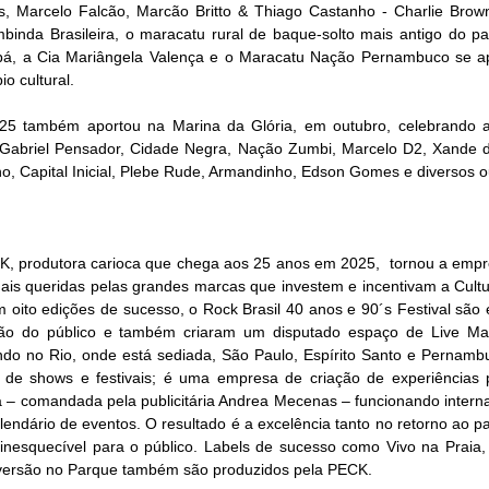
, Marcelo Falcão, Marcão Britto & Thiago Castanho - Charlie Brown
inda Brasileira, o maracatu rural de baque-solto mais antigo do pa
bá, a Cia Mariângela Valença e o Maracatu Nação Pernambuco se a
o cultural. 
25 também aportou na Marina da Glória, em outubro, celebrando a 
Gabriel Pensador, Cidade Negra, Nação Zumbi, Marcelo D2, Xande de
, Capital Inicial, Plebe Rude, Armandinho, Edson Gomes e diversos o
K, produtora carioca que chega aos 25 anos em 2025,  tornou a empr
s queridas pelas grandes marcas que investem e incentivam a Cultura
m oito edições de sucesso, o Rock Brasil 40 anos e 90´s Festival são 
ão do público e também criaram um disputado espaço de Live Mark
ando no Rio, onde está sediada, São Paulo, Espírito Santo e Pernamb
de shows e festivais; é uma empresa de criação de experiências 
 – comandada pela publicitária Andrea Mecenas – funcionando interna
endário de eventos. O resultado é a excelência tanto no retorno ao pa
inesquecível para o público. Labels de sucesso como Vivo na Praia, 
Diversão no Parque também são produzidos pela PECK.