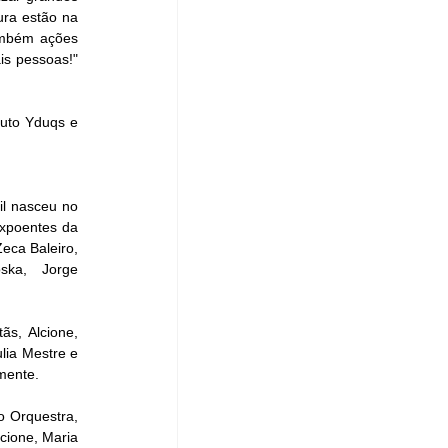
ra estão na 
ambém ações 
s pessoas!" 
uto Yduqs e 
il nasceu no 
xpoentes da 
eca Baleiro, 
ka,  Jorge 
s, Alcione, 
ia Mestre e 
mente.  
 Orquestra, 
ione, Maria 