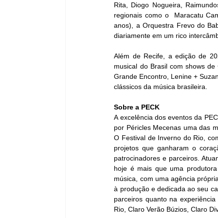
Rita, Diogo Nogueira, Raimundos
regionais como o  Maracatu Camb
anos), a Orquestra Frevo do Ba
diariamente em um rico intercâmbi
Além de Recife, a edição de 20
musical do Brasil com shows de 
Grande Encontro, Lenine + Suzano
clássicos da música brasileira.
Sobre a PECK
A excelência dos eventos da PEC
por Péricles Mecenas uma das mai
O Festival de Inverno do Rio, co
projetos que ganharam o coraç
patrocinadores e parceiros. Atu
hoje é mais que uma produtora 
música, com uma agência própria
à produção e dedicada ao seu cal
parceiros quanto na experiência 
Rio, Claro Verão Búzios, Claro 