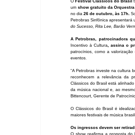
O 
Festival Clássicos do Brasil
 
um 
show gratuito da Orquestra
no dia 
26 de outubro, às 17h. 
So
Petrobras Sinfônica apresentará 
do Sucesso, Rita Lee, Barão Verm
A Petrobras, patrocinadora q
Incentivo à Cultura
, assina o p
patrocínios, como a valorização 
eventos. 
“A Petrobras investe na cultura b
reconhecem a relevância da pro
Clássicos do Brasil está alinhad
da música nacional e, ao mesmo 
Bittencourt, Gerente de Patrocínio
O Clássicos do Brasil é idealiza
maiores festivais de música brasil
Os ingressos devem ser retirados
O show reafirma a proposta do 