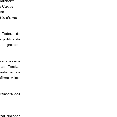
alidade: 
 Caxias, 
tra 
 Paralamas 
 Federal de 
política de 
dos grandes 
m o acesso e 
ao Festival 
undamentais 
irma Milton 
izadora dos 
izar grandes 