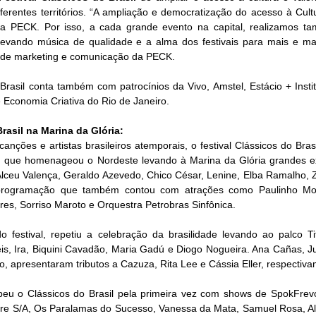
rentes territórios. “A ampliação e democratização do acesso à Cultu
da PECK. Por isso, a cada grande evento na capital, realizamos t
 levando música de qualidade e a alma dos festivais para mais e mai
a de marketing e comunicação da PECK.
Brasil conta também com patrocínios da Vivo, Amstel, Estácio + Instit
e Economia Criativa do Rio de Janeiro.
rasil na Marina da Glória:
nções e artistas brasileiros atemporais, o festival Clássicos do Bras
 que homenageou o Nordeste levando à Marina da Glória grandes e
 Alceu Valença, Geraldo Azevedo, Chico César, Lenine, Elba Ramalho, Z
rogramação que também contou com atrações como Paulinho Mos
res, Sorriso Maroto e Orquestra Petrobras Sinfônica.   
festival, repetiu a celebração da brasilidade levando ao palco Titã
, Ira, Biquini Cavadão, Maria Gadú e Diogo Nogueira. Ana Cañas, Jul
ão, apresentaram tributos a Cazuza, Rita Lee e Cássia Eller, respectiva
beu o Clássicos do Brasil pela primeira vez com shows de SpokFrevo
re S/A, Os Paralamas do Sucesso, Vanessa da Mata, Samuel Rosa, Alc