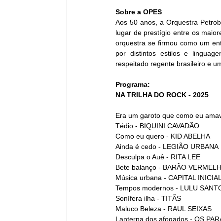
Sobre a OPES
Aos 50 anos, a Orquestra Petrob
lugar de prestígio entre os maio
orquestra se firmou como um ente
por distintos estilos e linguag
respeitado regente brasileiro e
Programa: 
NA TRILHA DO ROCK - 2025
Era um garoto que como eu amav
Tédio - BIQUINI CAVADÃO
Como eu quero - KID ABELHA
Ainda é cedo - LEGIÃO URBANA
Desculpa o Auê - RITA LEE
Bete balanço - BARÃO VERMEL
Música urbana - CAPITAL INICIA
Tempos modernos - LULU SANT
Sonífera ilha - TITÃS
Maluco Beleza - RAUL SEIXAS 
Lanterna dos afogados - OS 