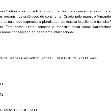
ras Sinfônica se consolida como uma das mais conceituadas do país
res organismos sinfônicos do continente. Criada pelo maestro Armando 
 cultural que expressa a pluralidade da música brasileira e transita 
ens. Tem como diretor artístico e maestro titular Isaac Karabtchev
 um nome consagrado no panorama internacional.
a os Beatles e os Rolling Stones - ENGENHEIROS DO HAWAII
HO
L
OS
PARALAMAS DO SUCESSO