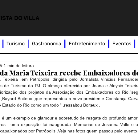
ISTA DO VILLA
Turismo
Gastronomia
Entretenimento
Eventos
25
1 min de leitura
dda Maria Teixeira recebe Embaixadores d
eixeira ,em Petrópolis ,dirigida pelo Jornalista Vinicius Fernande
 de Turismo do RJ. O almoço oferecido por Joana e Aloysio Teixeira
riorização dos projetos da Associação dos Embaixadores do Rio,”seg
 ,Bayard Boiteux ,que representou a nova presidente Constança Carva
o Estado do Rio como um todo “ ,ressaltou Boiteux . 
 é um exemplo de glamour e sobretudo de resgate do profundo amor
ores , uma exposição foi inaugurada :Memórias de Josanna Valle e 
o:apaixonados por Petrópolis .Veja nas fotos quem passou pelo event