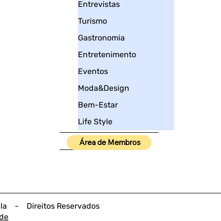
Entrevistas
Turismo
Gastronomia
Entretenimento
Eventos
Moda&Design
Bem-Estar
Life Style
____________________
Área de Membros
_____
lla - Direitos Reservados
ade