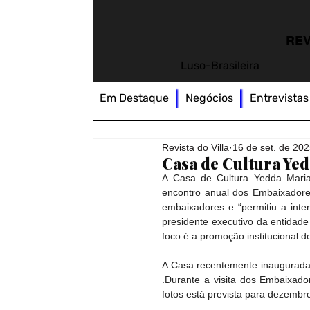
REV
Luso-Brasileira
Em Destaque
Negócios
Entrevistas
Revista do Villa
16 de set. de 20
Casa de Cultura Ye
A Casa de Cultura Yedda Maria T
encontro anual dos Embaixadores
embaixadores e “permitiu a inte
presidente executivo da entidade
foco é a promoção institucional d
A Casa recentemente inaugurada
.Durante a visita dos Embaixad
fotos está prevista para dezembr