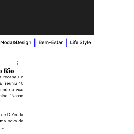
Moda&Design
Bem-Estar
Life Style
o Rio
s recebeu o 
  reuniu 40 
undo o vice 
lho .”Nosso 
 de D.Yedda 
uma nova de 
o …