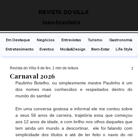
REVISTA DO VILLA
luso-brasileira
Em Destaque
Negócios
Entrevistas
Turismo
Gastronomia
Entretenimento
Eventos
Moda&Design
Bem-Estar
Life Style
Revista do Villa
9 de fev.
1 min de leitura
Carnaval 2026
Paulinho Botelho, ou simplesmente mestre Paulinho é um 
dos nomes mais conhecidos e respeitados dentro do 
mundo do samba!
Em uma conversa gostosa e informal ele me contou sobre 
a seus 56 anos de carreira, trajetória essa que começou 
aos 12 anos de idade, e com brilho nos olhos daqueles que 
tem ainda um mundo a descortinar,  ele foi falando com 
simplicidade dos títulos e até de ter feito o navio do rei 