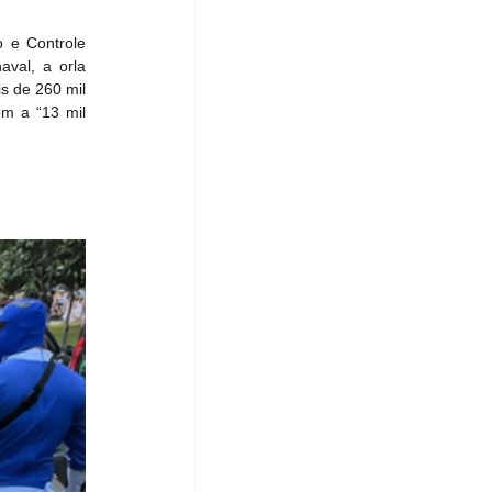
 e Controle 
val, a orla 
s de 260 mil 
m a “13 mil 