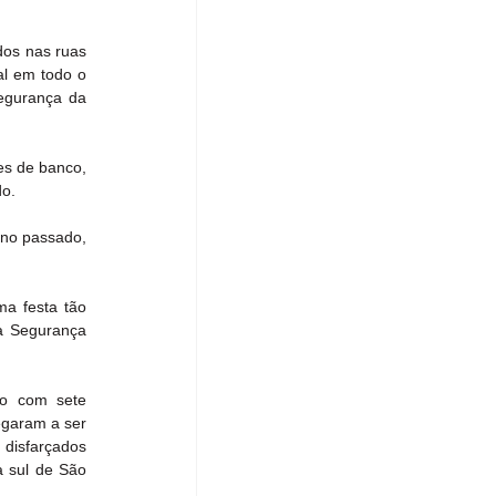
os nas ruas 
l em todo o 
egurança da 
s de banco, 
do.
no passado, 
a festa tão 
 Segurança 
o com sete 
garam a ser 
disfarçados 
 sul de São 