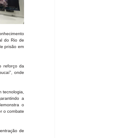
onhecimento 
l do Rio de 
e prisão em 
 reforço da 
ucaí”, onde 
tecnologia, 
rantindo a 
demonstra o 
r o combate 
entração de 