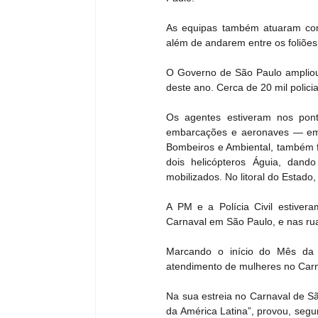
As equipas também atuaram com 
além de andarem entre os foliões
O Governo de São Paulo ampliou o
deste ano. Cerca de 20 mil polici
Os agentes estiveram nos ponto
embarcações e aeronaves — em to
Bombeiros e Ambiental, também f
dois helicópteros Águia, dando
mobilizados. No litoral do Estad
A PM e a Polícia Civil estive
Carnaval em São Paulo, e nas ru
Marcando o início do Mês da M
atendimento de mulheres no Carna
Na sua estreia no Carnaval de S
da América Latina”, provou, segun