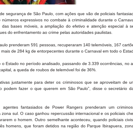
de segurança de São Paulo, com ações que vão de policiais fantasiad
xe números expressivos no combate à criminalidade durante o Carnava
 das bases móveis, a ampliação do efetivo e atenção especial à s
ues do enfrentamento ao crime pelas autoridades paulistas.
aulo prenderam 591 pessoas, recuperaram 140 telemóveis, 167 cartõe
mais de 284 kg de entorpecentes durante o Carnaval em todo o Esta
 o Estado no período analisado, passando de 3.339 ocorrências, no a
capital, a queda de roubos de telemóvel foi de 36%.
ativas justamente para deter os criminosos que se aproveitam de um
o podem fazer o que querem em São Paulo”, disse o secretário da
o, agentes fantasiados de Power Rangers prenderam um criminos
 zona sul. O caso ganhou repercussão internacional e os policiais che
urarem o homem. Outro semelhante aconteceu, quando policiais civis 
ês homens, que foram detidos na região do Parque Ibirapuera, zona