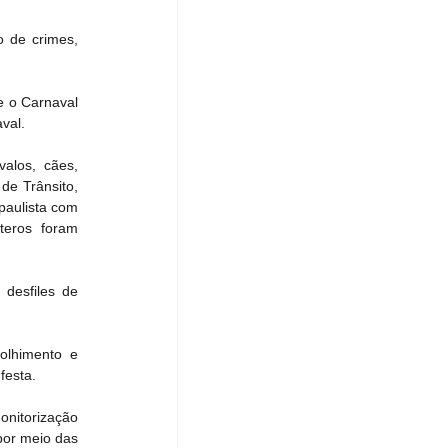
 de crimes, 
e o Carnaval 
aval.
alos, cães, 
e Trânsito, 
aulista com 
teros foram 
esfiles de 
lhimento e 
festa.
nitorização 
por meio das 