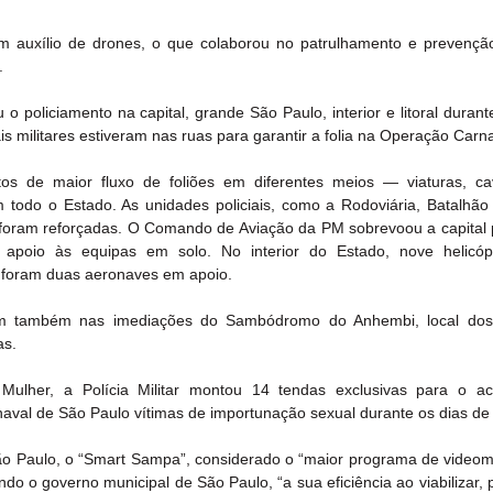
auxílio de drones, o que colaborou no patrulhamento e prevenção
.
 policiamento na capital, grande São Paulo, interior e litoral durant
ais militares estiveram nas ruas para garantir a folia na Operação Carn
s de maior fluxo de foliões em diferentes meios — viaturas, cav
do o Estado. As unidades policiais, como a Rodoviária, Batalhão d
oram reforçadas. O Comando de Aviação da PM sobrevoou a capital p
 apoio às equipas em solo. No interior do Estado, nove helicóp
o, foram duas aeronaves em apoio.
ram também nas imediações do Sambódromo do Anhembi, local dos d
as.
ulher, a Polícia Militar montou 14 tendas exclusivas para o aco
val de São Paulo vítimas de importunação sexual durante os dias de 
ão Paulo, o “Smart Sampa”, considerado o “maior programa de videomo
do o governo municipal de São Paulo, “a sua eficiência ao viabilizar, 