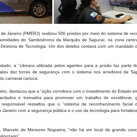
io de Janeiro (PMERJ) realizou 500 prisões por meio do sistema de rec
oximidades do Sambódromo da Marquês de Sapucaí, na zona centra
 da Diretoria de Tecnologia. Um dos detidos contava com um mandado d
ado, a “câmara utilizada pelos agentes para a prisão faz parte do
talou dez torres de segurança com o sistema nos arredores da Sap
 do carnaval carioca.
tro, destacou que a “ação corrobora com o investimento do Estado em 
citados e treinados para promover um trabalho de excelência, ga
responsável ressaltou que o “sistema de reconhecimento facial 
Janeiro com a segurança pública e o uso da tecnologia para fortalece
tar, Marcelo de Menezes Nogueira, “não há um local de grande conc
itorizado”.