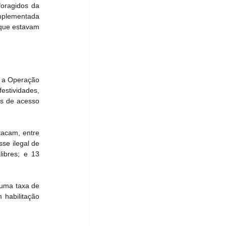
oragidos da 
mplementada 
que estavam 
 a Operação 
estividades, 
s de acesso 
acam, entre 
se ilegal de 
ibres; e 13 
uma taxa de 
habilitação 