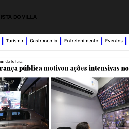
ISTA DO VILLA
Turismo
Gastronomia
Entretenimento
Eventos
in de leitura
rança pública motivou ações intensivas no