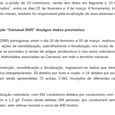
l, a prisão de 23 criminosos, sendo dez deles em flagrante e 13 f
rados”, entre os dias 22 de fevereiro e 4 de março. A ferramenta, i
oito meses, também foi responsável pela localização de duas pessoas 
ção “Carnaval 2025” divulgou dados provisórios
NR) portuguesa, entre o dia 24 de fevereiro e 05 de março, realizou
 ações de sensibilização, patrulhamento e fiscalização nos locais de f
 se procedeu à venda de artigos pirotécnicos e nos eixos rodoviário
festividades associadas ao Carnaval, em todo o território nacional.
venção, sensibilização e fiscalização, registaram-se dados que dest
ico estupefacientes; 50 detidos por furto e roubo; e 24 detidos por pos
m ainda apreendidas 72 armas; 2.461 munições de diferentes cal
ização rodoviária, com 493 condutores detidos por conduzirem com 
ior a 1,2 g/l. Foram ainda detidas 194 pessoas, por conduzirem sem 
tes, sete vítimas mortais e cerca de 600 feridos.