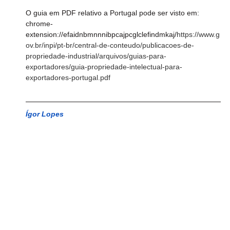
O guia em PDF relativo a Portugal pode ser visto em: 
chrome-
extension://efaidnbmnnnibpcajpcglclefindmkaj/
https://www.g
ov.br/inpi/pt-br/central-de-conteudo/publicacoes-de-
propriedade-industrial/arquivos/guias-para-
exportadores/guia-propriedade-intelectual-para-
exportadores-portugal.pdf
Ígor Lopes