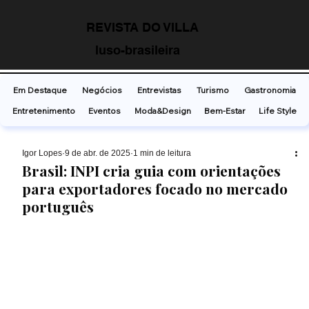
REVISTA DO VILLA
luso-brasileira
Em Destaque
Negócios
Entrevistas
Turismo
Gastronomia
Entretenimento
Eventos
Moda&Design
Bem-Estar
Life Style
Ígor Lopes
9 de abr. de 2025
1 min de leitura
Brasil: INPI cria guia com orientações
para exportadores focado no mercado
português