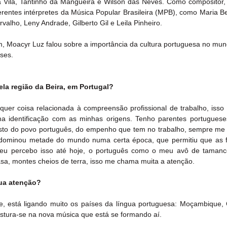
da Vila, Tantinho da Mangueira e Wilson das Neves. Como compositor, 
rentes intérpretes da Música Popular Brasileira (MPB), como Maria Bet
lho, Leny Andrade, Gilberto Gil e Leila Pinheiro.
, Moacyr Luz falou sobre a importância da cultura portuguesa no mund
íses.
la região da Beira, em Portugal?
uer coisa relacionada à compreensão profissional de trabalho, isso 
 identificação com as minhas origens. Tenho parentes portugueses
sto do povo português, do empenho que tem no trabalho, sempre me
ominou metade do mundo numa certa época, que permitiu que as fr
 eu percebo isso até hoje, o português como o meu avô de tamanc
casa, montes cheios de terra, isso me chama muita a atenção.
ua atenção?
je, está ligando muito os países da língua portuguesa: Moçambique, 
stura-se na nova música que está se formando aí.