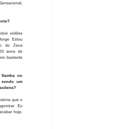
Sensacional, 
ente?
is violões 
orge. Estou 
o do Zeca 
20 anos de 
em bastante 
 Samba no 
a sendo um 
asileira?
tória que o 
onizar. Eu 
cabar hoje, 