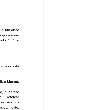
vei um disco 
e gravou um 
elo António 
uguesa está 
, e Maricá, 
o, e parece 
. Reforçar 
azer eventos 
cipalmente, 