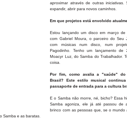
aproximar através de outras iniciativas. 
expandir, abrir para novos caminhos.
Em que projetos está envolvido atualm
Estou lançando um disco em março de do
com Gabriel Moura, o parceiro do Seu J
com músicas num disco, num projet
Pagodinho. Tenho um lançamento de 
Moacyr Luz, do Samba do Trabalhador. T
coisa.
Por fim, como avalia a "saúde" do
Brasil? Este estilo musical continu
passaporte de entrada para a cultura br
E o Samba não morre, né, bicho? Essa his
Samba agoniza, ele já até passou de ag
brinco com as pessoas que, se o mundo a
 o Samba e as baratas.