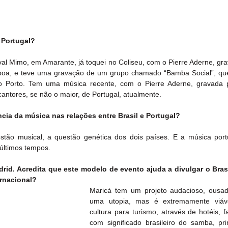
 Portugal?
val Mimo, em Amarante, já toquei no Coliseu, com o Pierre Aderne, gra
oa, e teve uma gravação de um grupo chamado “Bamba Social”, qu
 Porto. Tem uma música recente, com o Pierre Aderne, gravada p
ntores, se não o maior, de Portugal, atualmente.
ncia da música nas relações entre Brasil e Portugal?
stão musical, a questão genética dos dois países. E a música port
últimos tempos.
id. Acredita que este modelo de evento ajuda a divulgar o Brasil
ernacional?
Maricá tem um projeto audacioso, ousad
uma utopia, mas é extremamente viável
cultura para turismo, através de hotéis, f
com significado brasileiro do samba, prin