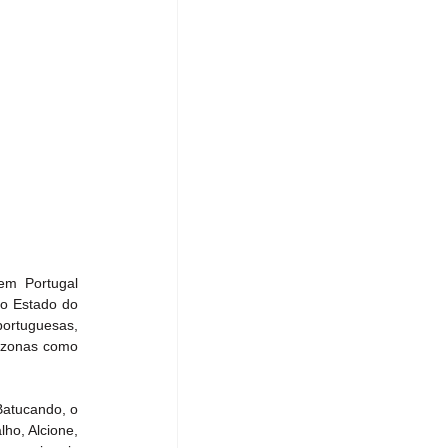
m Portugal 
o Estado do 
ortuguesas, 
 zonas como 
atucando, o 
ho, Alcione, 