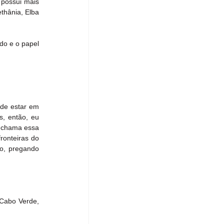
possui mais 
hânia, Elba 
o e o papel 
de estar em 
, então, eu 
 chama essa 
onteiras do 
o, pregando 
Cabo Verde, 