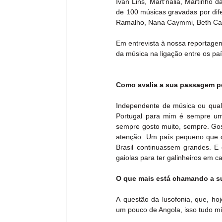
Ivan Lins, Mart'nália, Martinho 
de 100 músicas gravadas por dife
Ramalho, Nana Caymmi, Beth Carva
Em entrevista à nossa reportagem
da música na ligação entre os pa
Como avalia a sua passagem pe
Independente de música ou qualq
Portugal para mim é sempre uma
sempre gosto muito, sempre. Go
atenção. Um país pequeno que d
Brasil continuassem grandes. E
gaiolas para ter galinheiros em 
O que mais está chamando a s
A questão da lusofonia, que, ho
um pouco de Angola, isso tudo mi