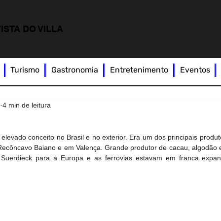
ISTA DO VILLA
Turismo
Gastronomia
Entretenimento
Eventos
4
4 min de leitura
levado conceito no Brasil e no exterior. Era um dos principais produt
o Recôncavo Baiano e em Valença. Grande produtor de cacau, algodão e
Suerdieck para a Europa e as ferrovias estavam em franca expans