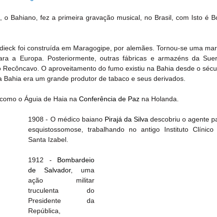
o Bahiano, fez a primeira gravação musical, no Brasil, com Isto é Bo
rdieck foi construída em Maragogipe, por alemães. Tornou-se uma mar
ra a Europa. Posteriormente, outras fábricas e armazéns da Suer
 Recôncavo. O aproveitamento do fumo existiu na Bahia desde o século
a Bahia era um grande produtor de tabaco e seus derivados.
como o Águia de Haia na 
Conferência de Paz
 na Holanda.
1908 - O médico baiano 
Pirajá da Silva
 descobriu o agente p
esquistossomose, trabalhando no antigo Instituto Clínico 
Santa Izabel.
1912 - 
Bombardeio 
de Salvador
, uma 
ação militar 
truculenta do 
Presidente da 
República, 