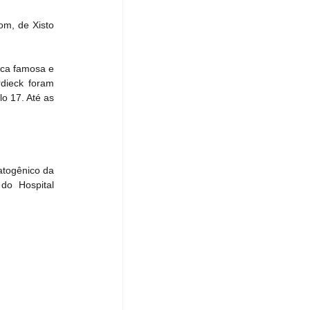
m, de Xisto 
ca famosa e 
dieck foram 
 17. Até as 
atogênico da 
do Hospital 