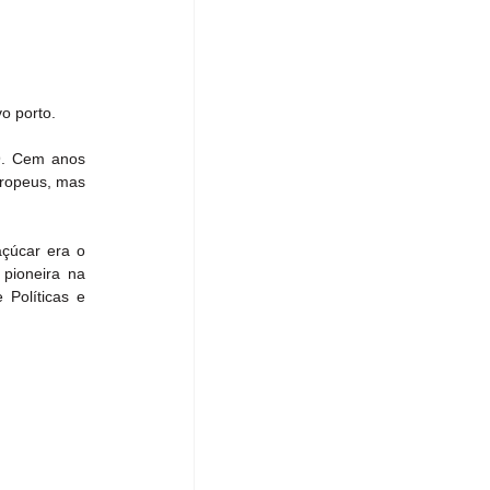
o porto.
9
. Cem anos 
uropeus, mas 
çúcar era o 
pioneira na 
Políticas e 