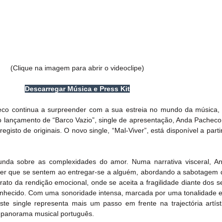
(Clique na imagem para abrir o videoclipe)
Descarregar Música e Press Kit
heco continua a surpreender com a sua estreia no mundo da música,
o lançamento de “Barco Vazio”, single de apresentação, Anda Pacheco 
gisto de originais. O novo single, “Mal-Viver”, está disponível a parti
funda sobre as complexidades do amor. Numa narrativa visceral, A
oder que se sentem ao entregar-se a alguém, abordando a sabotagem d
ato da rendição emocional, onde se aceita a fragilidade diante dos se
hecido. Com uma sonoridade intensa, marcada por uma tonalidade ele
e single representa mais um passo em frente na trajectória artíst
o panorama musical português.