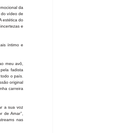
emocional da 
 do vídeo de 
 estética do 
ncertezas e 
is íntimo e 
ao meu avô, 
ela fadista 
odo o país. 
ão original 
ha carreira 
r a sua voz 
r de Amar”, 
treams nas 