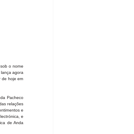
 sob o nome 
lança agora 
r de hoje em 
nda Pacheco 
as relações 
ntimentos e 
ctrónica, e 
ica de Anda 