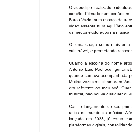
O videoclipe, realizado e ideali
canção. Filmado num cenário místi
Barco Vazio, num espaço de transi
vídeo assenta num equilíbrio ent
os medos explorados na música.
O tema chega como mais uma pro
vulnerável, e prometendo ressoa
Quanto à escolha do nome artís
António Luís Pacheco, guitarrist
quando cantava acompanhada por
Muitas vezes me chamaram ‘Anda 
era referente ao meu avô. Quand
musical, não houve qualquer dúvi
Com o lançamento do seu primei
única no mundo da música. Além
lançado em 2023, já conta com
plataformas digitais, consolidand