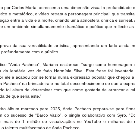
zado por Carlos Marta, acrescenta uma dimensão visual à profundidade 
co e metafórico, o vídeo retrata a personagem principal, que transita
ção entre a vida e a morte, criando uma atmosfera onírica e surreal. A
re um ambiente simultaneamente dramático e poético que reflecte as i
va da sua versatilidade artística, apresentando um lado ainda ma
r profundamente com o público.
tico “Anda Pacheco”, Mariana esclarece: “surge como homenagem 
a da lendária voz do fado Hermínia Silva. Esta frase foi inventada p
 ele e acabou por se tornar numa expressão popular que chegou a t
Pacheco’ na brincadeira e no total desconhecimento de que a express
o foi altura de determinar com que nome gostaria de arrancar a min
da de que seria este.”
ro álbum marcado para 2025, Anda Pacheco prepara-se para firma
 do sucesso de “Barco Vazio”, o single colaborativo com Syro, “Do
 mais de 1 milhão de visualizações no YouTube e milhares de s
o o talento multifacetado de Anda Pacheco.