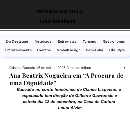
REVISTA DO VILLA
luso-brasileira
Em Destaque
Negócios
Entrevistas
Turismo
Gastronomia
Entretenimento
Eventos
Moda&Design
Bem-Estar
Life Style
Cristina Granato
15 de set. de 2025
3 min de leitura
Ana Beatriz Nogueira em “A Procura de
uma Dignidade”
Baseado no conto homônimo de Clarice Lispector, o 
espetáculo tem direção de Gilberto Gawronski e 
estreia dia 12 de setembro, na Casa de Cultura 
Laura Alvim