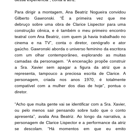
Para dirigir a montagem, Ana Beatriz Nogueira convidou 
Gilberto Gawronski. “É a primeira vez que me 
debruço sobre uma obra de Clarice Lispector para uma 
construção cênica, e é também o meu primeiro encontro 
teatral com Ana Beatriz, com quem já havia trabalhado no 
cinema e na TV”, conta o diretor, cenógrafo e ator 
gaúcho. Gawronski aborda o universo feminino da escritora 
com um olhar contemporâneo, explorando as muitas 
camadas da personagem. “A encenação propõe construir 
a Sra. Xavier sem apagar a figura da atriz que a 
representa, tampouco a preciosa escrita de Clarice. A 
personagem, criada nos anos 1970, é totalmente 
compatível com a mulher dos dias de hoje”, pontua o 
diretor.
“Acho que muita gente vai se identificar com a Sra. Xavier, 
ou pelo menos sair pensando sobre tudo que o conto 
apresenta”, avalia Ana Beatriz. Ao longo da narrativa, a 
personagem de Clarice Lispector e a performance da atriz 
se descolam. “Há momentos em que eu emito 