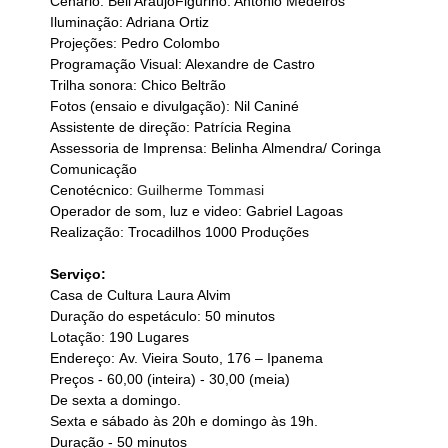
Cenário: Beli AraújoFigurino: Antônio Medeiros
Iluminação: Adriana Ortiz
Projeções: Pedro Colombo
Programação Visual: Alexandre de Castro
Trilha sonora: Chico Beltrão
Fotos (ensaio e divulgação): Nil Caniné
Assistente de direção: Patrícia Regina
Assessoria de Imprensa: Belinha Almendra/ Coringa 
Comunicação
Cenotécnico: 
Guilherme Tommasi
Operador de som, luz e video: Gabriel Lagoas
Realização: Trocadilhos 1000 Produções
Serviço:
Casa de Cultura Laura Alvim
Duração do espetáculo: 50 minutos
Lotação: 190 Lugares
Endereço: Av. Vieira Souto, 176 – Ipanema
Preços - 60,00 (inteira) - 30,00 (meia)
De sexta a domingo. 
Sexta e sábado às 20h e domingo às 19h.
Duração - 50 minutos