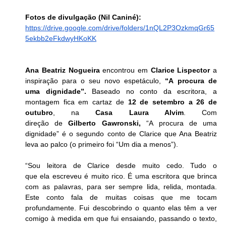
Fotos de divulgação (Nil Caniné):
https://drive.google.com/drive/folders/1nQL2P3OzkmqGr65
5ekbb2eFkdwyHKoKK
Ana Beatriz Nogueira
 encontrou em 
Clarice Lispector 
a 
inspiração para o seu novo espetáculo, 
“A procura de 
uma dignidade”.
 Baseado no conto da escritora, a 
montagem fica em cartaz de 
12 de setembro a 26 de 
outubro
, na 
Casa Laura Alvim
. Com 
direção de 
Gilberto Gawronski,
 “A procura de uma 
dignidade” é o segundo conto de Clarice que Ana Beatriz 
leva ao palco (o primeiro foi “Um dia a menos”).
“Sou leitora de Clarice desde muito cedo. Tudo o 
que ela escreveu é muito rico. É uma escritora que brinca 
com as palavras, para ser sempre lida, relida, montada. 
Este conto fala de muitas coisas que me tocam 
profundamente. Fui descobrindo o quanto elas têm a ver 
comigo à medida em que fui ensaiando, passando o texto, 