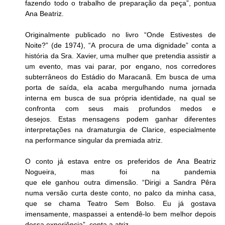
fazendo todo o trabalho de preparação da peça”, pontua 
Ana Beatriz.
Originalmente publicado no livro “Onde Estivestes de 
Noite?” (de 1974), “A procura de uma dignidade” conta a 
história da Sra. Xavier, uma mulher que pretendia assistir a 
um evento, mas vai parar, por engano, nos corredores 
subterrâneos do Estádio do Maracanã. Em busca de uma 
porta de saída, ela acaba mergulhando numa jornada 
interna em busca de sua própria identidade, na qual se 
confronta com seus mais profundos medos e 
desejos. Estas mensagens podem ganhar diferentes 
interpretações na dramaturgia de Clarice, especialmente 
na performance singular da premiada atriz.
O conto já estava entre os preferidos de Ana Beatriz 
Nogueira, mas foi na pandemia 
que ele ganhou outra dimensão. “Dirigi a Sandra Pêra 
numa versão curta deste conto, no palco da minha casa, 
que se chama Teatro Sem Bolso. Eu já gostava 
imensamente, maspassei a entendê-lo bem melhor depois 
dessa experiência”, conta a atriz.